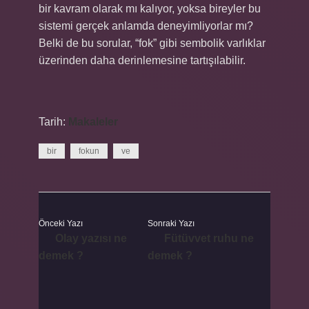
bir kavram olarak mı kalıyor, yoksa bireyler bu
sistemi gerçek anlamda deneyimliyorlar mı?
Belki de bu sorular, “fok” gibi sembolik varlıklar
üzerinden daha derinlemesine tartışılabilir.
Tarih:
Makaleler
bir
fokun
ve
Önceki Yazı
Sonraki Yazı
Olay yazısı ne
Fütüvvet ruhu ne
demek ?
demek ?