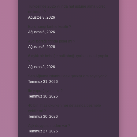
Turkcell’de 2025 yılında hat üstüne alma ücreti
ne kadar ?
Ağustos 8, 2026
Burs hangi tarihte kesilir ?
Ağustos 6, 2026
Avcı böreği fırında pişer mi ?
Ağustos 5, 2026
6 aylık bir bebeğe balkabağı çorbası nasıl yapılır
?
Ağustos 3, 2026
Sen Ağlama İstanbul’daki şarkıyı kim söylüyor ?
Temmuz 31, 2026
Itır yaprağı yenir mi ?
Temmuz 30, 2026
40 bin İhlâs okurken her defasında besmele
çekilir mi ?
Temmuz 30, 2026
Aşk duygusu neden var ?
Temmuz 27, 2026