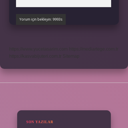
https://www.yucetasarim.com
https://mediartege.com.tr
https://kasvabijuteri.com.tr
Sitemap
SIDEBAR
SON YAZILAR