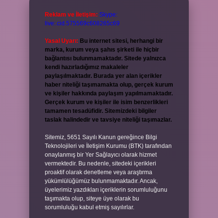
Reklam ve İletişim:
Skype:
live:.cid.575569c608265c69
Yasal Uyarı:
Bu internet sitesi, herhangi bir
marka, kurum veya şahıs şirketi ile hiçbir
bağlantısı bulunmamaktadır. Sitede yalnızca
kendi hazırladığımız makaleler
paylaşılmaktadır. Burada yer alan içerikler
haber niteliği taşımamakta olup, gerçek kurum
ve kişiler hakkında paylaşım yapılmamaktadır.
Gerçek kurum ve kişiler ile isim benzerlikleri
tamamen tesadüfidir. Sitemizdeki bilgiler
taslak halindedir ve tavsiye niteliği taşımazlar.
Sitemiz, 5651 Sayılı Kanun gereğince Bilgi
Teknolojileri ve İletişim Kurumu (BTK) tarafından
onaylanmış bir Yer Sağlayıcı olarak hizmet
vermektedir. Bu nedenle, sitedeki içerikleri
proaktif olarak denetleme veya araştırma
yükümlülüğümüz bulunmamaktadır. Ancak,
üyelerimiz yazdıkları içeriklerin sorumluluğunu
taşımakta olup, siteye üye olarak bu
sorumluluğu kabul etmiş sayılırlar.