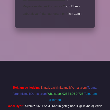
Meyane ne demek Osmanlıca ?
için
Elifnaz
Laboratuvar Pırlantası kararır mı ?
için
admin
lla.casino/
Reklam ve İletişim:
E-mail:
backlinkpaneli@gmail.com
Teams:
forumhizmeti@gmail.com
Whatsapp: 0262 606 0 726
Telegram:
@karabul
Yasal Uyarı:
Sitemiz, 5651 Sayılı Kanun gereğince Bilgi Teknolojileri ve