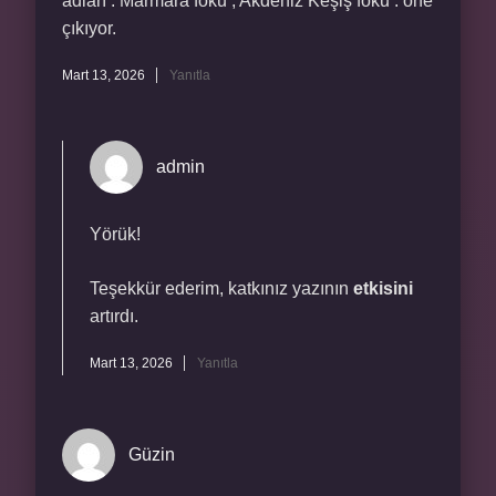
adları : Marmara foku ; Akdeniz Keşiş foku . öne
çıkıyor.
Mart 13, 2026
Yanıtla
admin
Yörük!
Teşekkür ederim, katkınız yazının
etkisini
artırdı.
Mart 13, 2026
Yanıtla
Güzin