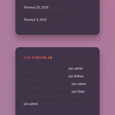
Tanju Çolak 39 golü hangi sene attı ?
Temmuz 25, 2026
Ankara Giresun arası uçak kaç dakika ?
Temmuz 3, 2026
SON YORUMLAR
Meyane ne demek Osmanlıca ?
için
admin
Meyane ne demek Osmanlıca ?
için
Elifnaz
Laboratuvar Pırlantası kararır mı ?
için
admin
Laboratuvar Pırlantası kararır mı ?
için
Dilan
Konuşma esnasında beden dilinin önemi nedir ?
için
admin