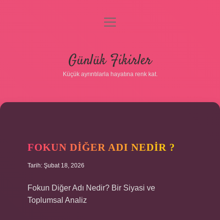
menüyü
aç
Anasayfa
Günlük Fikirler
Gizlilik Politikası
Küçük ayrıntılarla hayatına renk kat.
Yasal Uyarı
Hakkımızda
FOKUN DIĞER ADI NEDIR ?
Tarih: Şubat 18, 2026
Fokun Diğer Adı Nedir? Bir Siyasi ve
Toplumsal Analiz