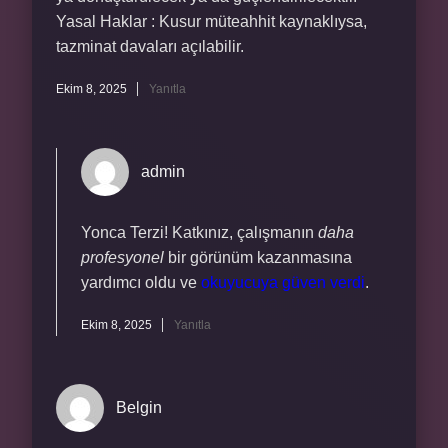
Yasal Haklar : Kusur müteahhit kaynaklıysa,
tazminat davaları açılabilir.
Ekim 8, 2025
Yanıtla
admin
Yonca Terzi! Katkınız, çalışmanın
daha
profesyonel
bir görünüm kazanmasına
yardımcı oldu ve
okuyucuya güven verdi
.
Ekim 8, 2025
Yanıtla
Belgin