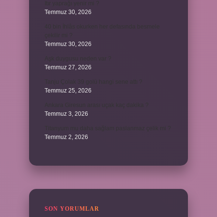
Itır yaprağı yenir mi ?
Temmuz 30, 2026
40 bin İhlâs okurken her defasında besmele
çekilir mi ?
Temmuz 30, 2026
Aşk duygusu neden var ?
Temmuz 27, 2026
Tanju Çolak 39 golü hangi sene attı ?
Temmuz 25, 2026
Ankara Giresun arası uçak kaç dakika ?
Temmuz 3, 2026
Titanyum mu daha sağlam paslanmaz çelik mi ?
Temmuz 2, 2026
SON YORUMLAR