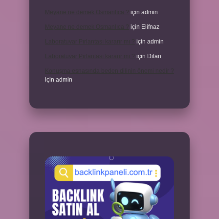
Meyane ne demek Osmanlıca ?
için
admin
Meyane ne demek Osmanlıca ?
için
Elifnaz
Laboratuvar Pırlantası kararır mı ?
için
admin
Laboratuvar Pırlantası kararır mı ?
için
Dilan
Konuşma esnasında beden dilinin önemi nedir ?
için
admin