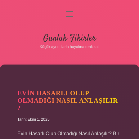
menüyü
aç
Anasayfa
Günlük Fikirler
Gizlilik Politikası
Küçük ayrıntılarla hayatına renk kat.
Yasal Uyarı
Hakkımızda
EVIN HASARLI OLUP
OLMADIĞI NASIL ANLAŞILIR
?
Tarih: Ekim 1, 2025
Evin Hasarlı Olup Olmadığı Nasıl Anlaşılır? Bir