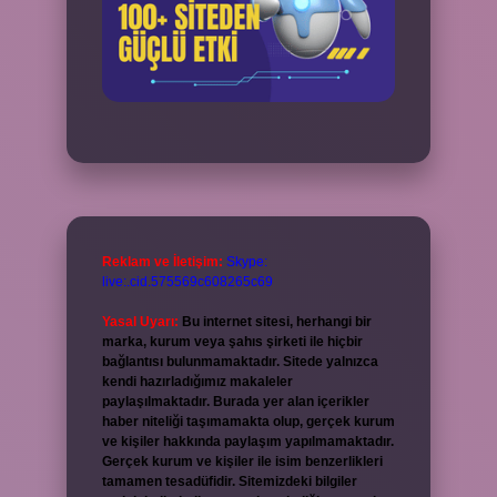
Reklam ve İletişim:
Skype:
live:.cid.575569c608265c69
Yasal Uyarı:
Bu internet sitesi, herhangi bir
marka, kurum veya şahıs şirketi ile hiçbir
bağlantısı bulunmamaktadır. Sitede yalnızca
kendi hazırladığımız makaleler
paylaşılmaktadır. Burada yer alan içerikler
haber niteliği taşımamakta olup, gerçek kurum
ve kişiler hakkında paylaşım yapılmamaktadır.
Gerçek kurum ve kişiler ile isim benzerlikleri
tamamen tesadüfidir. Sitemizdeki bilgiler