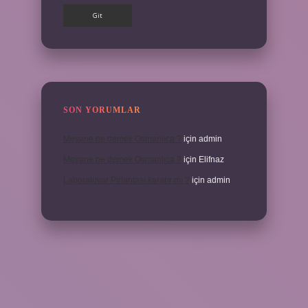
SON YORUMLAR
Meyane ne demek Osmanlıca ?
için
admin
Meyane ne demek Osmanlıca ?
için
Elifnaz
Laboratuvar Pırlantası kararır mı ?
için
admin