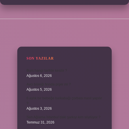
SIDEBAR
SON YAZILAR
Burs hangi tarihte kesilir ?
Ağustos 6, 2026
Avcı böreği fırında pişer mi ?
Ağustos 5, 2026
6 aylık bir bebeğe balkabağı çorbası nasıl yapılır
?
Ağustos 3, 2026
Sen Ağlama İstanbul’daki şarkıyı kim söylüyor ?
Temmuz 31, 2026