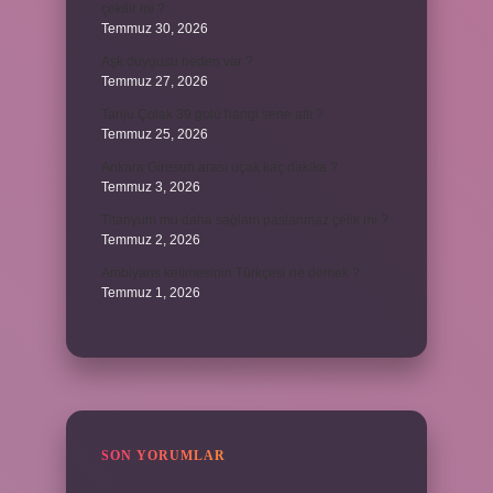
çekilir mi ?
Temmuz 30, 2026
Aşk duygusu neden var ?
Temmuz 27, 2026
Tanju Çolak 39 golü hangi sene attı ?
Temmuz 25, 2026
Ankara Giresun arası uçak kaç dakika ?
Temmuz 3, 2026
Titanyum mu daha sağlam paslanmaz çelik mi ?
Temmuz 2, 2026
Ambiyans kelimesinin Türkçesi ne demek ?
Temmuz 1, 2026
SON YORUMLAR