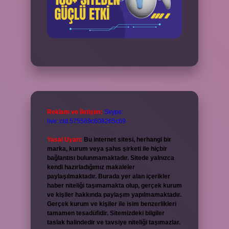
Reklam ve İletişim:
Skype:
live:.cid.575569c608265c69
Yasal Uyarı:
Bu internet sitesi, herhangi bir
marka, kurum veya şahıs şirketi ile hiçbir
bağlantısı bulunmamaktadır. Sitede yalnızca
kendi hazırladığımız makaleler
paylaşılmaktadır. Burada yer alan içerikler
haber niteliği taşımamakta olup, gerçek kurum
ve kişiler hakkında paylaşım yapılmamaktadır.
Gerçek kurum ve kişiler ile isim benzerlikleri
tamamen tesadüfidir. Sitemizdeki bilgiler
taslak halindedir ve tavsiye niteliği taşımazlar.