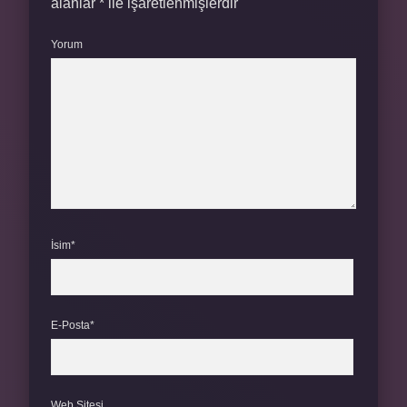
alanlar
*
ile işaretlenmişlerdir
Yorum
İsim*
E-Posta*
Web Sitesi