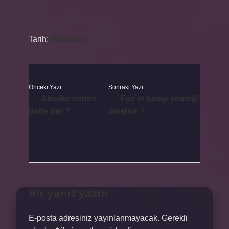
Tarih:
Makaleler
Önceki Yazı
Sonraki Yazı
Alevîler neden
Fas’ın hangi yemeği
dede der ?
meşhur ?
Bir yanıt yazın
E-posta adresiniz yayınlanmayacak.
Gerekli