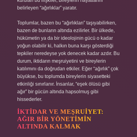
kurulan bu ilişkiler, bireylerin hayatlarını
belirleyen “ağırlıklar” yaratır.
Toplumlar, bazen bu “ağırlıkları” taşıyabilirken,
bazen de bunların altında ezilirler. Bir ülkede,
hükümetin ya da bir ideolojinin gücü o kadar
yoğun olabilir ki, halkın buna karşı gösterdiği
tepkiler neredeyse yok denecek kadar azdır. Bu
durum, iktidarın meşruiyetini ve bireylerin
katılımını da doğrudan etkiler. Eğer “ağırlık” çok
büyükse, bu toplumda bireylerin siyasetteki
etkinliği sınırlanır. İnsanlar, “eşek ölüsü gibi
ağır” bir gücün altında hapsolmuş gibi
hissederler.
İKTIDAR VE MEŞRUIYET:
AĞIR BIR YÖNETIMIN
ALTINDA KALMAK