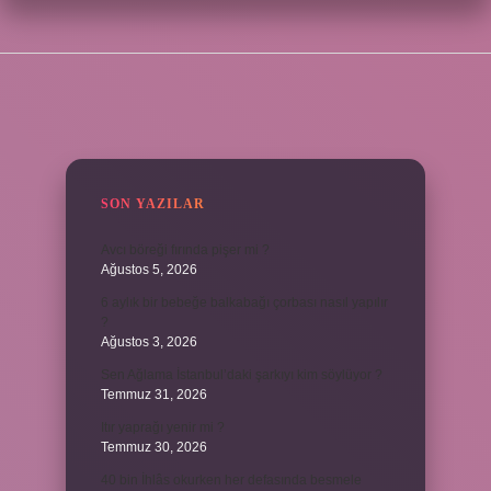
SIDEBAR
SON YAZILAR
Avcı böreği fırında pişer mi ?
Ağustos 5, 2026
6 aylık bir bebeğe balkabağı çorbası nasıl yapılır
?
Ağustos 3, 2026
Sen Ağlama İstanbul’daki şarkıyı kim söylüyor ?
Temmuz 31, 2026
Itır yaprağı yenir mi ?
Temmuz 30, 2026
40 bin İhlâs okurken her defasında besmele