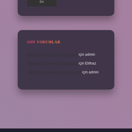
SON YORUMLAR
Meyane ne demek Osmanlıca ?
için
admin
Meyane ne demek Osmanlıca ?
için
Elifnaz
Laboratuvar Pırlantası kararır mı ?
için
admin