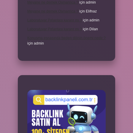
Meyane ne demek Osmanlıca ?
için
admin
Meyane ne demek Osmanlıca ?
için
Elifnaz
Laboratuvar Pırlantası kararır mı ?
için
admin
Laboratuvar Pırlantası kararır mı ?
için
Dilan
Konuşma esnasında beden dilinin önemi nedir ?
için
admin