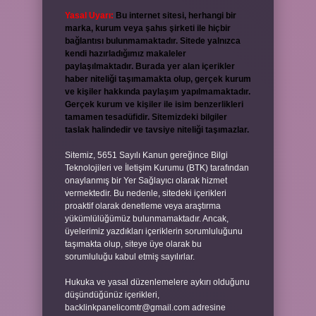
Yasal Uyarı:
Bu internet sitesi, herhangi bir
marka, kurum veya şahıs şirketi ile hiçbir
bağlantısı bulunmamaktadır. Sitede yalnızca
kendi hazırladığımız makaleler
paylaşılmaktadır. Burada yer alan içerikler
haber niteliği taşımamakta olup, gerçek kurum
ve kişiler hakkında paylaşım yapılmamaktadır.
Gerçek kurum ve kişiler ile isim benzerlikleri
tamamen tesadüfidir. Sitemizdeki bilgiler
taslak halindedir ve tavsiye niteliği taşımazlar.
Sitemiz, 5651 Sayılı Kanun gereğince Bilgi
Teknolojileri ve İletişim Kurumu (BTK) tarafından
onaylanmış bir Yer Sağlayıcı olarak hizmet
vermektedir. Bu nedenle, sitedeki içerikleri
proaktif olarak denetleme veya araştırma
yükümlülüğümüz bulunmamaktadır. Ancak,
üyelerimiz yazdıkları içeriklerin sorumluluğunu
taşımakta olup, siteye üye olarak bu
sorumluluğu kabul etmiş sayılırlar.
Hukuka ve yasal düzenlemelere aykırı olduğunu
düşündüğünüz içerikleri,
backlinkpanelicomtr@gmail.com
adresine