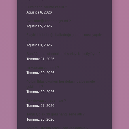
Burs hangi tarihte kesilir ?
Ağustos 6, 2026
Avcı böreği fırında pişer mi ?
Ağustos 5, 2026
6 aylık bir bebeğe balkabağı çorbası nasıl yapılır
?
Ağustos 3, 2026
Sen Ağlama İstanbul’daki şarkıyı kim söylüyor ?
Temmuz 31, 2026
Itır yaprağı yenir mi ?
Temmuz 30, 2026
40 bin İhlâs okurken her defasında besmele
çekilir mi ?
Temmuz 30, 2026
Aşk duygusu neden var ?
Temmuz 27, 2026
Tanju Çolak 39 golü hangi sene attı ?
Temmuz 25, 2026
Ankara Giresun arası uçak kaç dakika ?