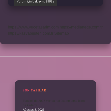
https://www.yucetasarim.com
https://mediartege.com.tr
https://kasvabijuteri.com.tr
Sitemap
SIDEBAR
SON YAZILAR
Turkcell’de 2025 yılında hat üstüne alma ücreti
ne kadar ?
Ağustos 8, 2026