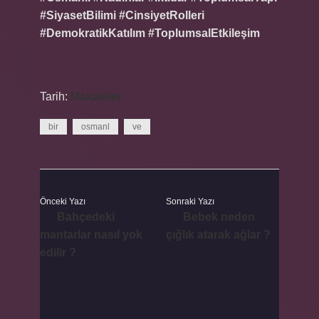
#SiyasetBilimi #CinsiyetRolleri
#DemokratikKatılım #ToplumsalEtkileşim
Tarih:
Makaleler
bir
osmanl
ve
Önceki Yazı
Sonraki Yazı
Bahçedeki
Bebek neden
mantarlar nasıl yok
çığlık atarak ağlar ?
edilir ?