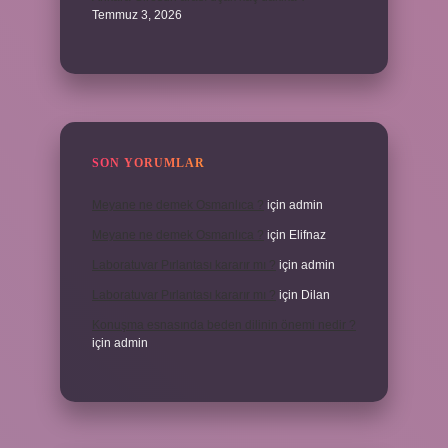
Temmuz 3, 2026
SON YORUMLAR
Meyane ne demek Osmanlıca ?
için
admin
Meyane ne demek Osmanlıca ?
için
Elifnaz
Laboratuvar Pırlantası kararır mı ?
için
admin
Laboratuvar Pırlantası kararır mı ?
için
Dilan
Konuşma esnasında beden dilinin önemi nedir ?
için
admin