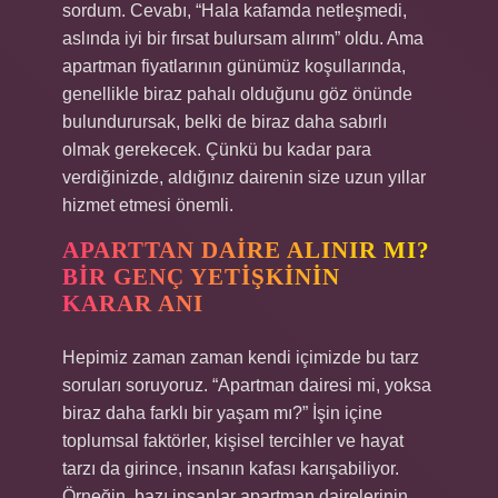
sordum. Cevabı, “Hala kafamda netleşmedi,
aslında iyi bir fırsat bulursam alırım” oldu. Ama
apartman fiyatlarının günümüz koşullarında,
genellikle biraz pahalı olduğunu göz önünde
bulundurursak, belki de biraz daha sabırlı
olmak gerekecek. Çünkü bu kadar para
verdiğinizde, aldığınız dairenin size uzun yıllar
hizmet etmesi önemli.
APARTTAN DAIRE ALINIR MI?
BIR GENÇ YETIŞKININ
KARAR ANI
Hepimiz zaman zaman kendi içimizde bu tarz
soruları soruyoruz. “Apartman dairesi mi, yoksa
biraz daha farklı bir yaşam mı?” İşin içine
toplumsal faktörler, kişisel tercihler ve hayat
tarzı da girince, insanın kafası karışabiliyor.
Örneğin, bazı insanlar apartman dairelerinin