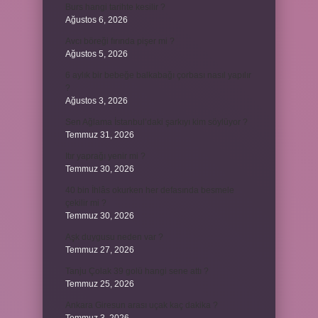
Burs hangi tarihte kesilir ?
Ağustos 6, 2026
Avcı böreği fırında pişer mi ?
Ağustos 5, 2026
6 aylık bir bebeğe balkabağı çorbası nasıl yapılır
?
Ağustos 3, 2026
Sen Ağlama İstanbul’daki şarkıyı kim söylüyor ?
Temmuz 31, 2026
Itır yaprağı yenir mi ?
Temmuz 30, 2026
40 bin İhlâs okurken her defasında besmele
çekilir mi ?
Temmuz 30, 2026
Aşk duygusu neden var ?
Temmuz 27, 2026
Tanju Çolak 39 golü hangi sene attı ?
Temmuz 25, 2026
Ankara Giresun arası uçak kaç dakika ?