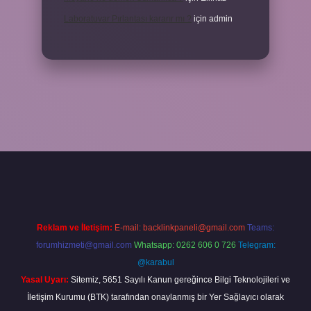
Laboratuvar Pırlantası kararır mı ?
için
admin
ella.casino/
Reklam ve İletişim:
E-mail:
backlinkpaneli@gmail.com
Teams:
forumhizmeti@gmail.com
Whatsapp: 0262 606 0 726
Telegram:
@karabul
Yasal Uyarı:
Sitemiz, 5651 Sayılı Kanun gereğince Bilgi Teknolojileri ve
İletişim Kurumu (BTK) tarafından onaylanmış bir Yer Sağlayıcı olarak