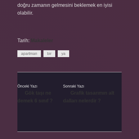
doğru zamanın gelmesini beklemek en iyisi
olabilir.
Tarih:
Makaleler
apartman
bir
ya
Önceki Yazı
Sonraki Yazı
Gök taşı ne
Grafik tasarımın alt
demek 6 sınıf ?
dalları nelerdir ?