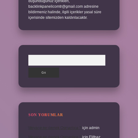
düşündüğünüz içerikleri,
backlinkpanelicomtr@gmail.com
adresine
bildirmeniz halinde, ilgili içerikler yasal süre
içerisinde sitemizden kaldırılacaktır.
Arama
SON YORUMLAR
Meyane ne demek Osmanlıca ?
için
admin
Meyane ne demek Osmanlıca ?
için
Elifnaz