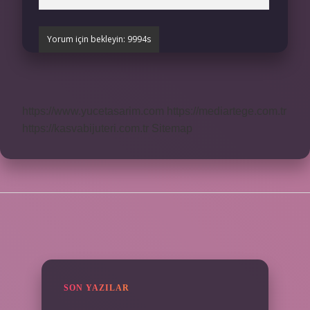
https://www.yucetasarim.com
https://mediartege.com.tr
https://kasvabijuteri.com.tr
Sitemap
SIDEBAR
SON YAZILAR