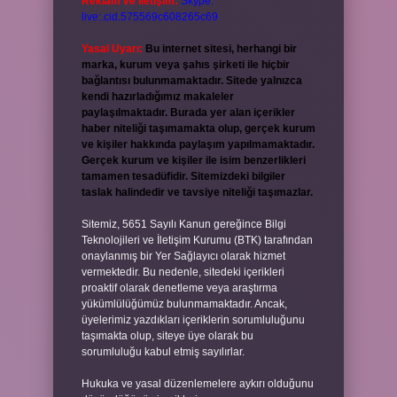
Reklam ve İletişim:
Skype:
live:.cid.575569c608265c69
Yasal Uyarı:
Bu internet sitesi, herhangi bir
marka, kurum veya şahıs şirketi ile hiçbir
bağlantısı bulunmamaktadır. Sitede yalnızca
kendi hazırladığımız makaleler
paylaşılmaktadır. Burada yer alan içerikler
haber niteliği taşımamakta olup, gerçek kurum
ve kişiler hakkında paylaşım yapılmamaktadır.
Gerçek kurum ve kişiler ile isim benzerlikleri
tamamen tesadüfidir. Sitemizdeki bilgiler
taslak halindedir ve tavsiye niteliği taşımazlar.
Sitemiz, 5651 Sayılı Kanun gereğince Bilgi
Teknolojileri ve İletişim Kurumu (BTK) tarafından
onaylanmış bir Yer Sağlayıcı olarak hizmet
vermektedir. Bu nedenle, sitedeki içerikleri
proaktif olarak denetleme veya araştırma
yükümlülüğümüz bulunmamaktadır. Ancak,
üyelerimiz yazdıkları içeriklerin sorumluluğunu
taşımakta olup, siteye üye olarak bu
sorumluluğu kabul etmiş sayılırlar.
Hukuka ve yasal düzenlemelere aykırı olduğunu