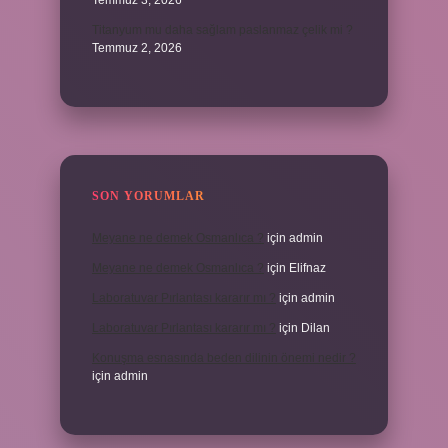
Temmuz 3, 2026
Titanyum mu daha sağlam paslanmaz çelik mi ?
Temmuz 2, 2026
SON YORUMLAR
Meyane ne demek Osmanlıca ?
için
admin
Meyane ne demek Osmanlıca ?
için
Elifnaz
Laboratuvar Pırlantası kararır mı ?
için
admin
Laboratuvar Pırlantası kararır mı ?
için
Dilan
Konuşma esnasında beden dilinin önemi nedir ?
için
admin