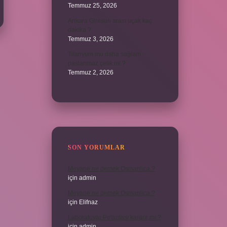
Temmuz 25, 2026
Ankara Giresun arası uçak kaç
dakika ?
Temmuz 3, 2026
Titanyum mu daha sağlam
paslanmaz çelik mi ?
Temmuz 2, 2026
SON YORUMLAR
Meyane ne demek Osmanlıca ?
için
admin
Meyane ne demek Osmanlıca ?
için
Elifnaz
Laboratuvar Pırlantası kararır mı ?
için
admin