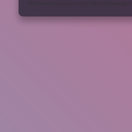
https://www.yucetasarim.com
https://mediartege.c