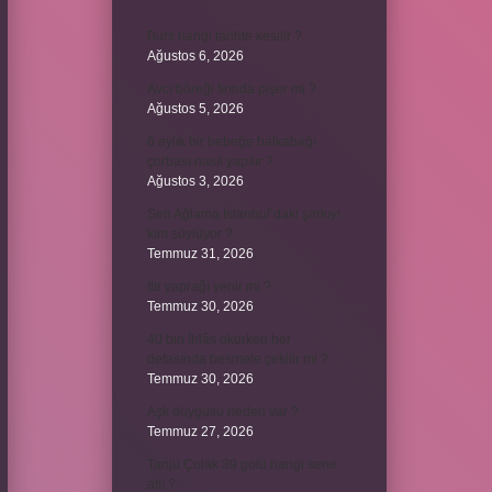
Burs hangi tarihte kesilir ?
Ağustos 6, 2026
Avcı böreği fırında pişer mi ?
Ağustos 5, 2026
6 aylık bir bebeğe balkabağı
çorbası nasıl yapılır ?
Ağustos 3, 2026
Sen Ağlama İstanbul’daki şarkıyı
kim söylüyor ?
Temmuz 31, 2026
Itır yaprağı yenir mi ?
Temmuz 30, 2026
40 bin İhlâs okurken her
defasında besmele çekilir mi ?
Temmuz 30, 2026
Aşk duygusu neden var ?
Temmuz 27, 2026
Tanju Çolak 39 golü hangi sene
attı ?