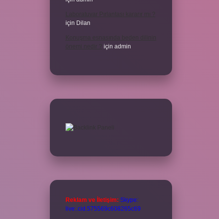
Laboratuvar Pırlantası kararır mı ?
için
Dilan
Konuşma esnasında beden dilinin
önemi nedir ?
için
admin
Reklam ve İletişim:
Skype:
live:.cid.575569c608265c69