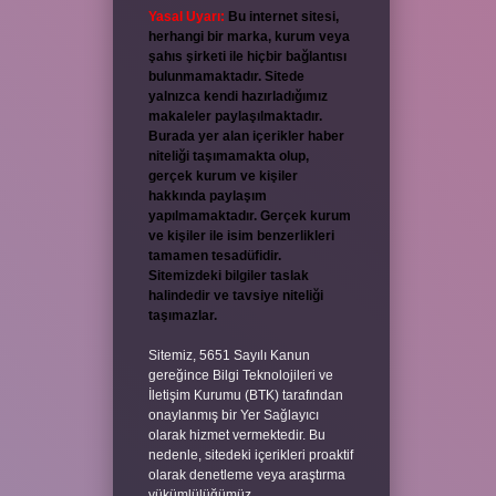
Yasal Uyarı:
Bu internet sitesi,
herhangi bir marka, kurum veya
şahıs şirketi ile hiçbir bağlantısı
bulunmamaktadır. Sitede
yalnızca kendi hazırladığımız
makaleler paylaşılmaktadır.
Burada yer alan içerikler haber
niteliği taşımamakta olup,
gerçek kurum ve kişiler
hakkında paylaşım
yapılmamaktadır. Gerçek kurum
ve kişiler ile isim benzerlikleri
tamamen tesadüfidir.
Sitemizdeki bilgiler taslak
halindedir ve tavsiye niteliği
taşımazlar.
Sitemiz, 5651 Sayılı Kanun
gereğince Bilgi Teknolojileri ve
İletişim Kurumu (BTK) tarafından
onaylanmış bir Yer Sağlayıcı
olarak hizmet vermektedir. Bu
nedenle, sitedeki içerikleri proaktif
olarak denetleme veya araştırma
yükümlülüğümüz