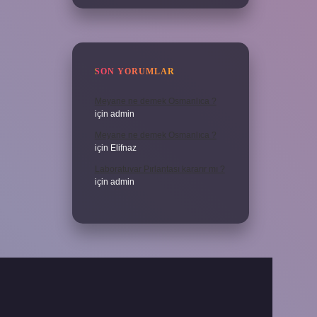
SON YORUMLAR
Meyane ne demek Osmanlıca ?
için
admin
Meyane ne demek Osmanlıca ?
için
Elifnaz
Laboratuvar Pırlantası kararır mı ?
için
admin