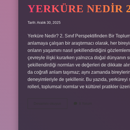
YERKÜRE NEDIR 2.
Tarih: Aralık 30, 2025
Yerküre Nedir? 2. Sınıf Perspektifinden Bir Toplum
anlamaya çalışan bir araştırmacı olarak, her bireyi
onların yaşamını nasıl şekillendirdiğini gözlemleme
çevreyle ilişki kurarken yalnızca doğal dünyanın
şekillendirdiği normları ve değerleri de dikkate alı
da coğrafi anlam taşımaz; aynı zamanda bireylerin k
deneyimleriyle de şekillenir. Bu yazıda, yerküreyi s
rolleri, toplumsal normlar ve kültürel pratikler üz
Yerküre
Devamını okuyun
8 Yorum
nedir
2.
sınıf
?