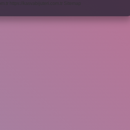
om.tr
https://kasvabijuteri.com.tr
Sitemap