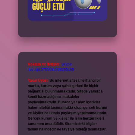
Reklam ve İletişim:
Skype:
live:.cid.575569c608265c69
Yasal Uyarı:
Bu internet sitesi, herhangi bir
marka, kurum veya şahıs şirketi ile hiçbir
bağlantısı bulunmamaktadır. Sitede yalnızca
kendi hazırladığımız makaleler
paylaşılmaktadır. Burada yer alan içerikler
haber niteliği taşımamakta olup, gerçek kurum
ve kişiler hakkında paylaşım yapılmamaktadır.
Gerçek kurum ve kişiler ile isim benzerlikleri
tamamen tesadüfidir. Sitemizdeki bilgiler
taslak halindedir ve tavsiye niteliği taşımazlar.