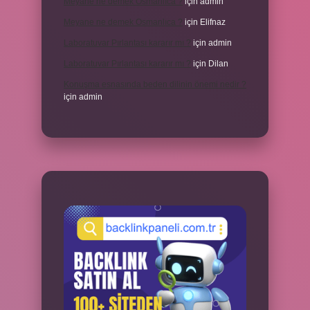
Meyane ne demek Osmanlıca ?
için
admin
Meyane ne demek Osmanlıca ?
için
Elifnaz
Laboratuvar Pırlantası kararır mı ?
için
admin
Laboratuvar Pırlantası kararır mı ?
için
Dilan
Konuşma esnasında beden dilinin önemi nedir ?
için
admin