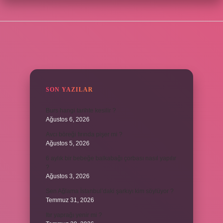
SIDEBAR
SON YAZILAR
Burs hangi tarihte kesilir ?
Ağustos 6, 2026
Avcı böreği fırında pişer mi ?
Ağustos 5, 2026
6 aylık bir bebeğe balkabağı çorbası nasıl yapılır
?
Ağustos 3, 2026
Sen Ağlama İstanbul’daki şarkıyı kim söylüyor ?
Temmuz 31, 2026
Itır yaprağı yenir mi ?