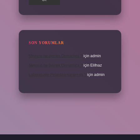
SON YORUMLAR
Meyane ne demek Osmanlıca ?
için
admin
Meyane ne demek Osmanlıca ?
için
Elifnaz
Laboratuvar Pırlantası kararır mı ?
için
admin
abella.casino/