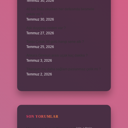
Temmuz 30, 2026
40 bin İhlâs okurken her defasında besmele
çekilir mi ?
Temmuz 30, 2026
Aşk duygusu neden var ?
Temmuz 27, 2026
Tanju Çolak 39 golü hangi sene attı ?
Temmuz 25, 2026
Ankara Giresun arası uçak kaç dakika ?
Temmuz 3, 2026
Titanyum mu daha sağlam paslanmaz çelik mi ?
Temmuz 2, 2026
SON YORUMLAR