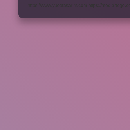
https://www.yucetasarim.com
https://mediartege.c