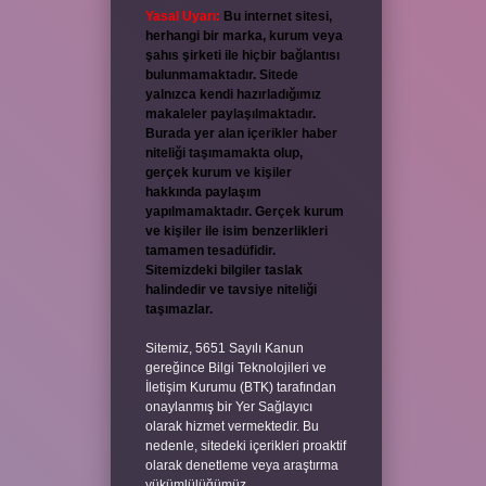
Yasal Uyarı:
Bu internet sitesi,
herhangi bir marka, kurum veya
şahıs şirketi ile hiçbir bağlantısı
bulunmamaktadır. Sitede
yalnızca kendi hazırladığımız
makaleler paylaşılmaktadır.
Burada yer alan içerikler haber
niteliği taşımamakta olup,
gerçek kurum ve kişiler
hakkında paylaşım
yapılmamaktadır. Gerçek kurum
ve kişiler ile isim benzerlikleri
tamamen tesadüfidir.
Sitemizdeki bilgiler taslak
halindedir ve tavsiye niteliği
taşımazlar.
Sitemiz, 5651 Sayılı Kanun
gereğince Bilgi Teknolojileri ve
İletişim Kurumu (BTK) tarafından
onaylanmış bir Yer Sağlayıcı
olarak hizmet vermektedir. Bu
nedenle, sitedeki içerikleri proaktif
olarak denetleme veya araştırma
yükümlülüğümüz