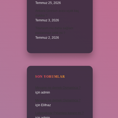
Temmuz 25, 2026
Ankara Giresun arası uçak kaç
dakika ?
Temmuz 3, 2026
Titanyum mu daha sağlam
paslanmaz çelik mi ?
Temmuz 2, 2026
SON YORUMLAR
Meyane ne demek Osmanlıca ?
için
admin
Meyane ne demek Osmanlıca ?
için
Elifnaz
Laboratuvar Pırlantası kararır mı ?
için
admin