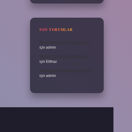
SON YORUMLAR
Meyane ne demek Osmanlıca ?
için
admin
Meyane ne demek Osmanlıca ?
için
Elifnaz
Laboratuvar Pırlantası kararır mı ?
için
admin