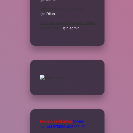
Laboratuvar Pırlantası kararır mı ?
için
Dilan
Konuşma esnasında beden dilinin
önemi nedir ?
için
admin
Reklam ve İletişim:
Skype:
live:.cid.575569c608265c69