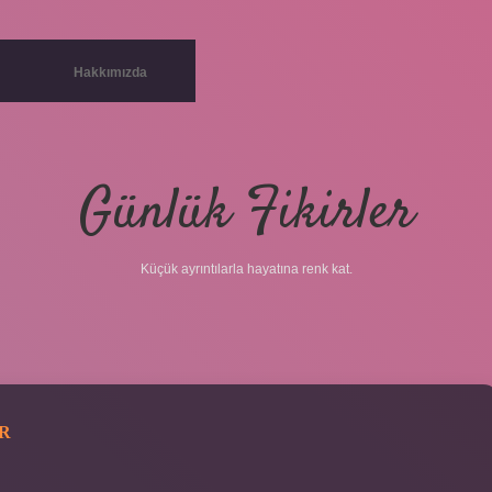
Hakkımızda
Günlük Fikirler
Küçük ayrıntılarla hayatına renk kat.
IR