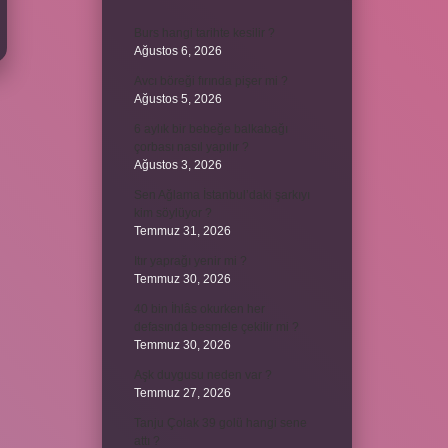
Burs hangi tarihte kesilir ?
Ağustos 6, 2026
Avcı böreği fırında pişer mi ?
Ağustos 5, 2026
6 aylık bir bebeğe balkabağı
çorbası nasıl yapılır ?
Ağustos 3, 2026
Sen Ağlama İstanbul’daki şarkıyı
kim söylüyor ?
Temmuz 31, 2026
Itır yaprağı yenir mi ?
Temmuz 30, 2026
40 bin İhlâs okurken her
defasında besmele çekilir mi ?
Temmuz 30, 2026
Aşk duygusu neden var ?
Temmuz 27, 2026
Tanju Çolak 39 golü hangi sene
attı ?