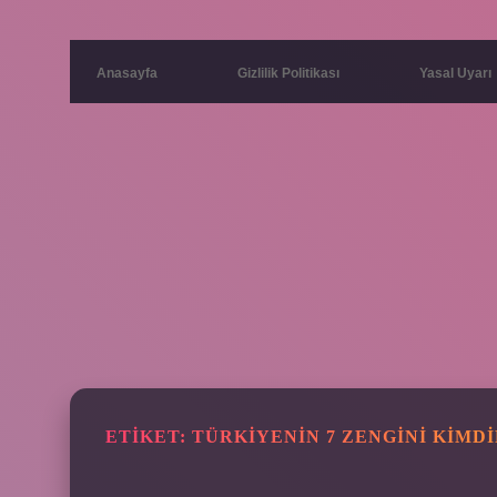
Anasayfa
Gizlilik Politikası
Yasal Uyarı
ETIKET:
TÜRKIYENIN 7 ZENGINI KIMD