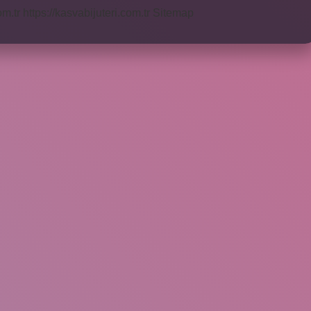
om.tr
https://kasvabijuteri.com.tr
Sitemap