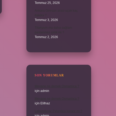
Temmuz 25, 2026
Ankara Giresun arası uçak kaç
dakika ?
Temmuz 3, 2026
Titanyum mu daha sağlam
paslanmaz çelik mi ?
Temmuz 2, 2026
SON YORUMLAR
Meyane ne demek Osmanlıca ?
için
admin
Meyane ne demek Osmanlıca ?
için
Elifnaz
Laboratuvar Pırlantası kararır mı ?
için
admin