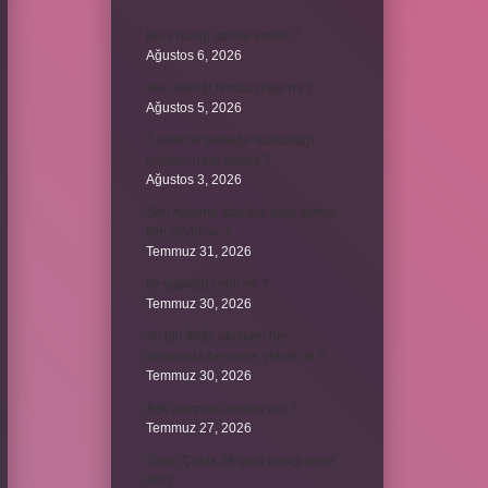
Burs hangi tarihte kesilir ?
Ağustos 6, 2026
Avcı böreği fırında pişer mi ?
Ağustos 5, 2026
6 aylık bir bebeğe balkabağı
çorbası nasıl yapılır ?
Ağustos 3, 2026
Sen Ağlama İstanbul’daki şarkıyı
kim söylüyor ?
Temmuz 31, 2026
Itır yaprağı yenir mi ?
Temmuz 30, 2026
40 bin İhlâs okurken her
defasında besmele çekilir mi ?
Temmuz 30, 2026
Aşk duygusu neden var ?
Temmuz 27, 2026
Tanju Çolak 39 golü hangi sene
attı ?