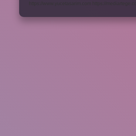
https://www.yucetasarim.com
https://mediartege.c