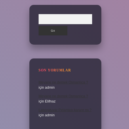
Arama
SON YORUMLAR
Meyane ne demek Osmanlıca ?
için
admin
Meyane ne demek Osmanlıca ?
için
Elifnaz
Laboratuvar Pırlantası kararır mı ?
için
admin