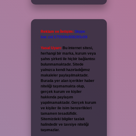
Reklam ve İletişim:
Skype:
live:.cid.575569c608265c69
Yasal Uyarı:
Bu internet sitesi,
herhangi bir marka, kurum veya
şahıs şirketi ile hiçbir bağlantısı
bulunmamaktadır. Sitede
yalnızca kendi hazırladığımız
makaleler paylaşılmaktadır.
Burada yer alan içerikler haber
niteliği taşımamakta olup,
gerçek kurum ve kişiler
hakkında paylaşım
yapılmamaktadır. Gerçek kurum
ve kişiler ile isim benzerlikleri
tamamen tesadüfidir.
Sitemizdeki bilgiler taslak
halindedir ve tavsiye niteliği
taşımazlar.