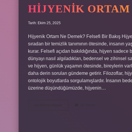
HIJYENIK ORTAM
Tarih: Ekim 25, 2025
Hijyenik Ortam Ne Demek? Felsefi Bir Bakış Hijyen
sıradan bir temizlik tanımının ötesinde, insanın yaşa
kurar. Felsefi açıdan bakıldığında, hijyen sadece
dünyayı nasıl algıladıkları, bedensel ve zihinsel sağl
ve hijyen, günlük yaşamın ötesinde, bireylerin varlı
daha derin soruları gündeme getirir. Filozoflar, hij
ontolojik boyutlarda sorgulamışlardır. İnsanın bed
üzerine düşündüğümüzde, hijyenin…
Hijyenik
Devamını okuyun
16 Yorum
ortam
ne
demek
?