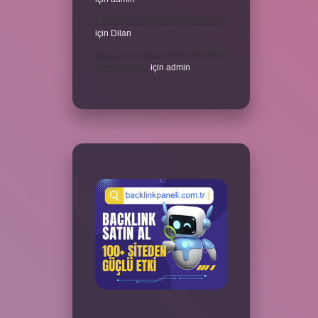
Laboratuvar Pırlantası kararır mı ?
için
Dilan
Konuşma esnasında beden dilinin
önemi nedir ?
için
admin