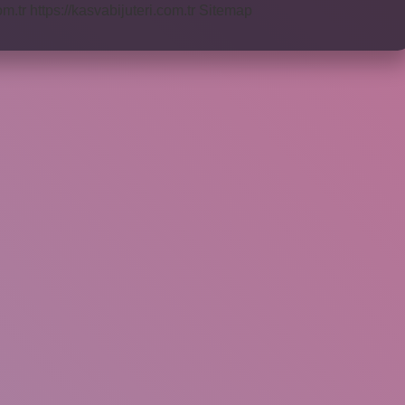
om.tr
https://kasvabijuteri.com.tr
Sitemap