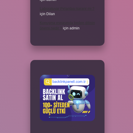
Laboratuvar Pırlantası kararır mı ?
için
Dilan
Konuşma esnasında beden dilinin
önemi nedir ?
için
admin