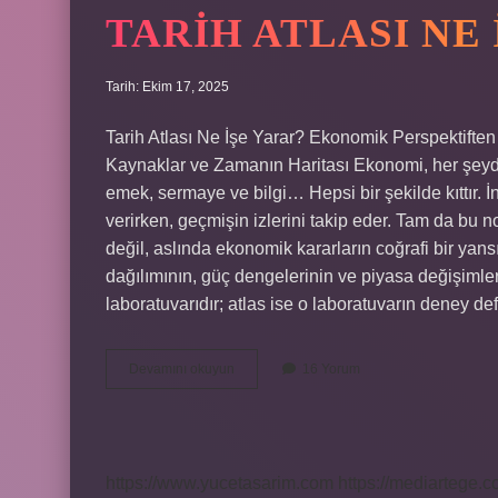
TARIH ATLASI NE 
Tarih: Ekim 17, 2025
Tarih Atlası Ne İşe Yarar? Ekonomik Perspektift
Kaynaklar ve Zamanın Haritası Ekonomi, her şeyden
emek, sermaye ve bilgi… Hepsi bir şekilde kıttır. İ
verirken, geçmişin izlerini takip eder. Tam da bu no
değil, aslında ekonomik kararların coğrafi bir yans
dağılımının, güç dengelerinin ve piyasa değişimleri
laboratuvarıdır; atlas ise o laboratuvarın deney deft
Tarih
Devamını okuyun
16 Yorum
Atlası
ne
işe
yarar
?
https://www.yucetasarim.com
https://mediartege.c