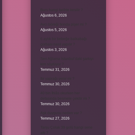
Burs hangi tarihte kesilir ?
Ağustos 6, 2026
Avcı böreği fırında pişer mi ?
Ağustos 5, 2026
6 aylık bir bebeğe balkabağı
çorbası nasıl yapılır ?
Ağustos 3, 2026
Sen Ağlama İstanbul’daki şarkıyı
kim söylüyor ?
Temmuz 31, 2026
Itır yaprağı yenir mi ?
Temmuz 30, 2026
40 bin İhlâs okurken her
defasında besmele çekilir mi ?
Temmuz 30, 2026
Aşk duygusu neden var ?
Temmuz 27, 2026
Tanju Çolak 39 golü hangi sene
attı ?