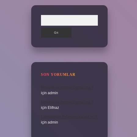
Arama
SON YORUMLAR
Meyane ne demek Osmanlıca ?
için
admin
Meyane ne demek Osmanlıca ?
için
Elifnaz
Laboratuvar Pırlantası kararır mı ?
için
admin