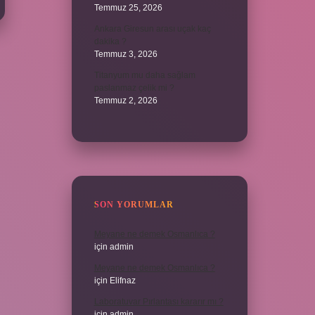
Temmuz 25, 2026
Ankara Giresun arası uçak kaç
dakika ?
Temmuz 3, 2026
Titanyum mu daha sağlam
paslanmaz çelik mi ?
Temmuz 2, 2026
SON YORUMLAR
Meyane ne demek Osmanlıca ?
için
admin
Meyane ne demek Osmanlıca ?
için
Elifnaz
Laboratuvar Pırlantası kararır mı ?
için
admin