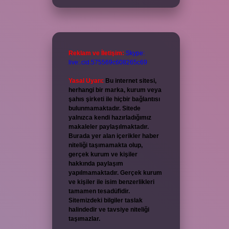
Reklam ve İletişim:
Skype:
live:.cid.575569c608265c69
Yasal Uyarı:
Bu internet sitesi,
herhangi bir marka, kurum veya
şahıs şirketi ile hiçbir bağlantısı
bulunmamaktadır. Sitede
yalnızca kendi hazırladığımız
makaleler paylaşılmaktadır.
Burada yer alan içerikler haber
niteliği taşımamakta olup,
gerçek kurum ve kişiler
hakkında paylaşım
yapılmamaktadır. Gerçek kurum
ve kişiler ile isim benzerlikleri
tamamen tesadüfidir.
Sitemizdeki bilgiler taslak
halindedir ve tavsiye niteliği
taşımazlar.