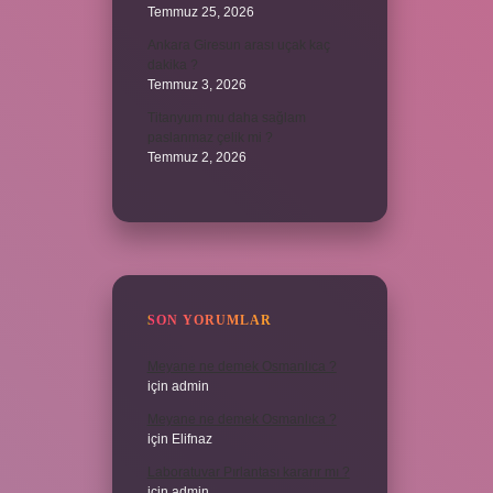
Temmuz 25, 2026
Ankara Giresun arası uçak kaç
dakika ?
Temmuz 3, 2026
Titanyum mu daha sağlam
paslanmaz çelik mi ?
Temmuz 2, 2026
SON YORUMLAR
Meyane ne demek Osmanlıca ?
için
admin
Meyane ne demek Osmanlıca ?
için
Elifnaz
Laboratuvar Pırlantası kararır mı ?
için
admin