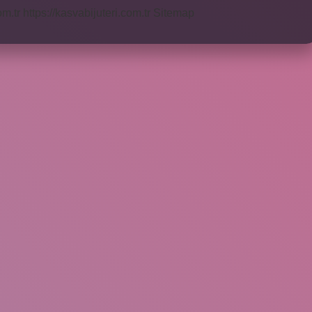
om.tr
https://kasvabijuteri.com.tr
Sitemap