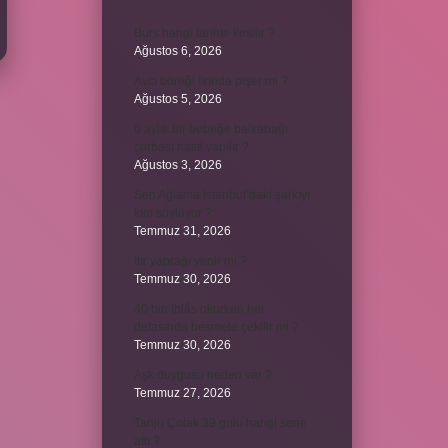
Burs hangi tarihte kesilir ?
Ağustos 6, 2026
Avcı böreği fırında pişer mi ?
Ağustos 5, 2026
6 aylık bir bebeğe balkabağı
çorbası nasıl yapılır ?
Ağustos 3, 2026
Sen Ağlama İstanbul’daki şarkıyı
kim söylüyor ?
Temmuz 31, 2026
Itır yaprağı yenir mi ?
Temmuz 30, 2026
40 bin İhlâs okurken her
defasında besmele çekilir mi ?
Temmuz 30, 2026
Aşk duygusu neden var ?
Temmuz 27, 2026
Tanju Çolak 39 golü hangi sene
attı ?