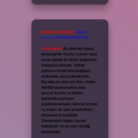
Reklam ve İletişim:
Skype:
live:.cid.575569c608265c69
Yasal Uyarı:
Bu internet sitesi,
herhangi bir marka, kurum veya
şahıs şirketi ile hiçbir bağlantısı
bulunmamaktadır. Sitede
yalnızca kendi hazırladığımız
makaleler paylaşılmaktadır.
Burada yer alan içerikler haber
niteliği taşımamakta olup,
gerçek kurum ve kişiler
hakkında paylaşım
yapılmamaktadır. Gerçek kurum
ve kişiler ile isim benzerlikleri
tamamen tesadüfidir.
Sitemizdeki bilgiler taslak
halindedir ve tavsiye niteliği
taşımazlar.