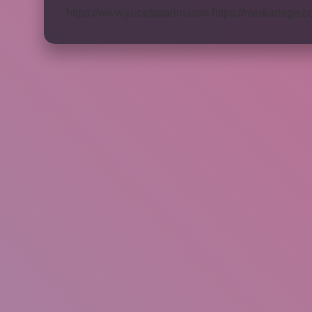
https://www.yucetasarim.com
https://mediartege.c