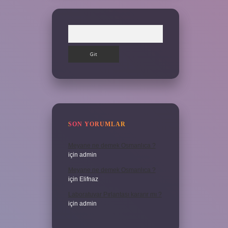
Arama
SON YORUMLAR
Meyane ne demek Osmanlıca ?
için
admin
Meyane ne demek Osmanlıca ?
için
Elifnaz
Laboratuvar Pırlantası kararır mı ?
için
admin