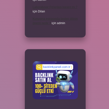
Laboratuvar Pırlantası kararır mı ?
için
Dilan
Konuşma esnasında beden dilinin
önemi nedir ?
için
admin