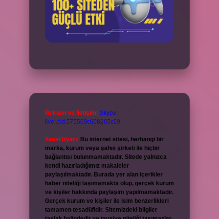
Reklam ve İletişim:
Skype:
live:.cid.575569c608265c69
Yasal Uyarı:
Bu internet sitesi, herhangi bir
marka, kurum veya şahıs şirketi ile hiçbir
bağlantısı bulunmamaktadır. Sitede yalnızca
kendi hazırladığımız makaleler
paylaşılmaktadır. Burada yer alan içerikler
haber niteliği taşımamakta olup, gerçek kurum
ve kişiler hakkında paylaşım yapılmamaktadır.
Gerçek kurum ve kişiler ile isim benzerlikleri
tamamen tesadüfidir. Sitemizdeki bilgiler
taslak halindedir ve tavsiye niteliği taşımazlar.