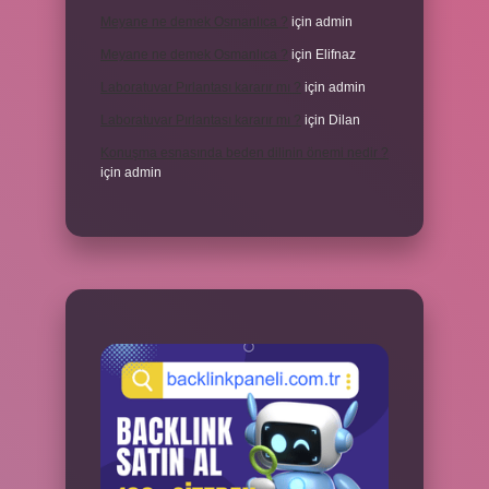
Meyane ne demek Osmanlıca ?
için
admin
Meyane ne demek Osmanlıca ?
için
Elifnaz
Laboratuvar Pırlantası kararır mı ?
için
admin
Laboratuvar Pırlantası kararır mı ?
için
Dilan
Konuşma esnasında beden dilinin önemi nedir ?
için
admin