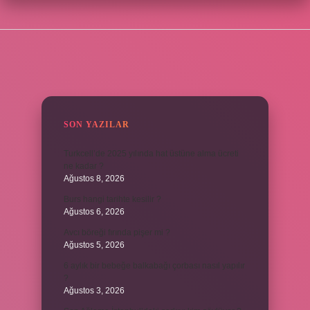
SIDEBAR
SON YAZILAR
Turkcell’de 2025 yılında hat üstüne alma ücreti
ne kadar ?
Ağustos 8, 2026
Burs hangi tarihte kesilir ?
Ağustos 6, 2026
Avcı böreği fırında pişer mi ?
Ağustos 5, 2026
6 aylık bir bebeğe balkabağı çorbası nasıl yapılır
?
Ağustos 3, 2026