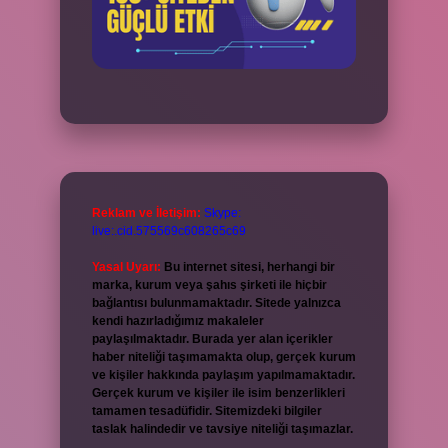
Reklam ve İletişim:
Skype:
live:.cid.575569c608265c69
Yasal Uyarı:
Bu internet sitesi, herhangi bir
marka, kurum veya şahıs şirketi ile hiçbir
bağlantısı bulunmamaktadır. Sitede yalnızca
kendi hazırladığımız makaleler
paylaşılmaktadır. Burada yer alan içerikler
haber niteliği taşımamakta olup, gerçek kurum
ve kişiler hakkında paylaşım yapılmamaktadır.
Gerçek kurum ve kişiler ile isim benzerlikleri
tamamen tesadüfidir. Sitemizdeki bilgiler
taslak halindedir ve tavsiye niteliği taşımazlar.