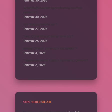
Temmuz 30, 2026
40 bin İhlâs okurken her defasında besmele
çekilir mi ?
Temmuz 30, 2026
Aşk duygusu neden var ?
Temmuz 27, 2026
Tanju Çolak 39 golü hangi sene attı ?
Temmuz 25, 2026
Ankara Giresun arası uçak kaç dakika ?
Temmuz 3, 2026
Titanyum mu daha sağlam paslanmaz çelik mi ?
Temmuz 2, 2026
SON YORUMLAR