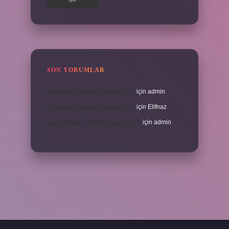
SON YORUMLAR
Meyane ne demek Osmanlıca ?
için
admin
Meyane ne demek Osmanlıca ?
için
Elifnaz
Laboratuvar Pırlantası kararır mı ?
için
admin
a.casino/