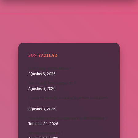
SIDEBAR
SON YAZILAR
Burs hangi tarihte kesilir ?
Ağustos 6, 2026
Avcı böreği fırında pişer mi ?
Ağustos 5, 2026
6 aylık bir bebeğe balkabağı çorbası nasıl yapılır
?
Ağustos 3, 2026
Sen Ağlama İstanbul’daki şarkıyı kim söylüyor ?
Temmuz 31, 2026
Itır yaprağı yenir mi ?