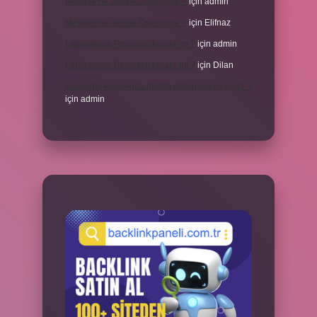
Meyane ne demek Osmanlıca ?
için
admin
Meyane ne demek Osmanlıca ?
için
Elifnaz
Laboratuvar Pırlantası kararır mı ?
için
admin
Laboratuvar Pırlantası kararır mı ?
için
Dilan
Konuşma esnasında beden dilinin önemi nedir ?
için
admin