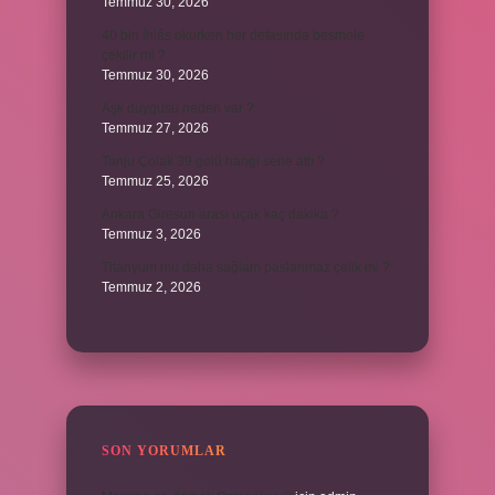
Temmuz 30, 2026
40 bin İhlâs okurken her defasında besmele
çekilir mi ?
Temmuz 30, 2026
Aşk duygusu neden var ?
Temmuz 27, 2026
Tanju Çolak 39 golü hangi sene attı ?
Temmuz 25, 2026
Ankara Giresun arası uçak kaç dakika ?
Temmuz 3, 2026
Titanyum mu daha sağlam paslanmaz çelik mi ?
Temmuz 2, 2026
SON YORUMLAR