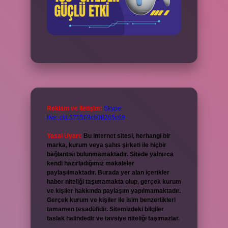
Reklam ve İletişim:
Skype:
live:.cid.575569c608265c69
Yasal Uyarı:
Bu internet sitesi, herhangi bir
marka, kurum veya şahıs şirketi ile hiçbir
bağlantısı bulunmamaktadır. Sitede yalnızca
kendi hazırladığımız makaleler
paylaşılmaktadır. Burada yer alan içerikler
haber niteliği taşımamakta olup, gerçek kurum
ve kişiler hakkında paylaşım yapılmamaktadır.
Gerçek kurum ve kişiler ile isim benzerlikleri
tamamen tesadüfidir. Sitemizdeki bilgiler
taslak halindedir ve tavsiye niteliği taşımazlar.