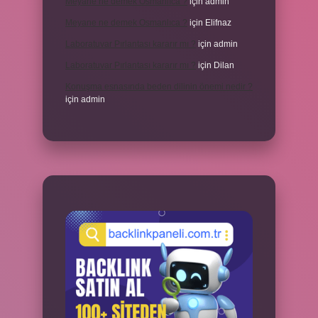
Meyane ne demek Osmanlıca ?
için
admin
Meyane ne demek Osmanlıca ?
için
Elifnaz
Laboratuvar Pırlantası kararır mı ?
için
admin
Laboratuvar Pırlantası kararır mı ?
için
Dilan
Konuşma esnasında beden dilinin önemi nedir ?
için
admin