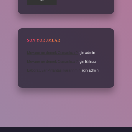
SON YORUMLAR
Meyane ne demek Osmanlıca ?
için
admin
Meyane ne demek Osmanlıca ?
için
Elifnaz
Laboratuvar Pırlantası kararır mı ?
için
admin
a.casino/