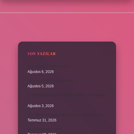
SIDEBAR
SON YAZILAR
Burs hangi tarihte kesilir ?
Ağustos 6, 2026
Avcı böreği fırında pişer mi ?
Ağustos 5, 2026
6 aylık bir bebeğe balkabağı çorbası nasıl yapılır
?
Ağustos 3, 2026
Sen Ağlama İstanbul’daki şarkıyı kim söylüyor ?
Temmuz 31, 2026
Itır yaprağı yenir mi ?