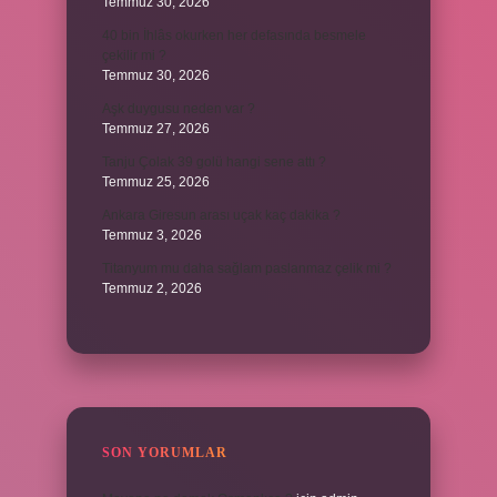
Temmuz 30, 2026
40 bin İhlâs okurken her defasında besmele
çekilir mi ?
Temmuz 30, 2026
Aşk duygusu neden var ?
Temmuz 27, 2026
Tanju Çolak 39 golü hangi sene attı ?
Temmuz 25, 2026
Ankara Giresun arası uçak kaç dakika ?
Temmuz 3, 2026
Titanyum mu daha sağlam paslanmaz çelik mi ?
Temmuz 2, 2026
SON YORUMLAR