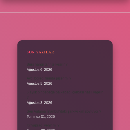
SIDEBAR
SON YAZILAR
Burs hangi tarihte kesilir ?
Ağustos 6, 2026
Avcı böreği fırında pişer mi ?
Ağustos 5, 2026
6 aylık bir bebeğe balkabağı çorbası nasıl yapılır
?
Ağustos 3, 2026
Sen Ağlama İstanbul’daki şarkıyı kim söylüyor ?
Temmuz 31, 2026
Itır yaprağı yenir mi ?