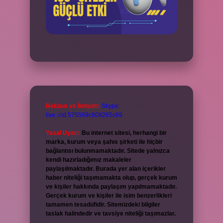
Reklam ve İletişim:
Skype:
live:.cid.575569c608265c69
Yasal Uyarı:
Bu internet sitesi, herhangi bir
marka, kurum veya şahıs şirketi ile hiçbir
bağlantısı bulunmamaktadır. Sitede yalnızca
kendi hazırladığımız makaleler
paylaşılmaktadır. Burada yer alan içerikler
haber niteliği taşımamakta olup, gerçek kurum
ve kişiler hakkında paylaşım yapılmamaktadır.
Gerçek kurum ve kişiler ile isim benzerlikleri
tamamen tesadüfidir. Sitemizdeki bilgiler
taslak halindedir ve tavsiye niteliği taşımazlar.