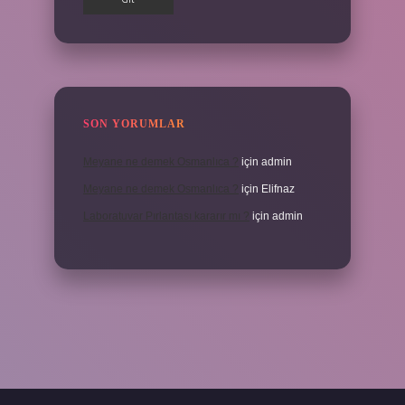
SON YORUMLAR
Meyane ne demek Osmanlıca ?
için
admin
Meyane ne demek Osmanlıca ?
için
Elifnaz
Laboratuvar Pırlantası kararır mı ?
için
admin
a.casino/