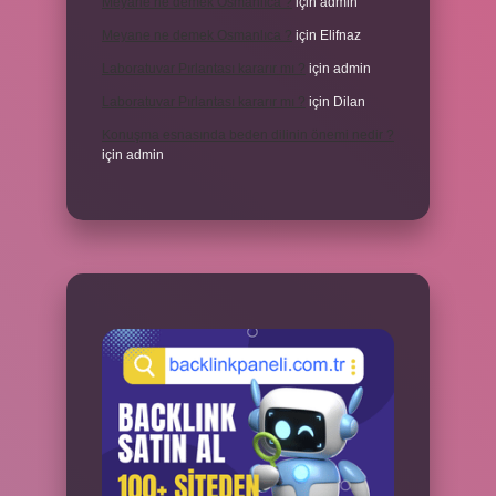
Meyane ne demek Osmanlıca ?
için
admin
Meyane ne demek Osmanlıca ?
için
Elifnaz
Laboratuvar Pırlantası kararır mı ?
için
admin
Laboratuvar Pırlantası kararır mı ?
için
Dilan
Konuşma esnasında beden dilinin önemi nedir ?
için
admin