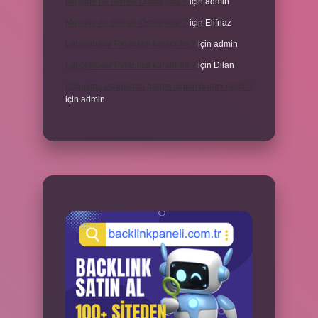
Meyane ne demek Osmanlıca ?
için
admin
Meyane ne demek Osmanlıca ?
için
Elifnaz
Laboratuvar Pırlantası kararır mı ?
için
admin
Laboratuvar Pırlantası kararır mı ?
için
Dilan
Konuşma esnasında beden dilinin önemi nedir ?
için
admin