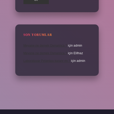
SON YORUMLAR
Meyane ne demek Osmanlıca ?
için
admin
Meyane ne demek Osmanlıca ?
için
Elifnaz
Laboratuvar Pırlantası kararır mı ?
için
admin
a.casino/