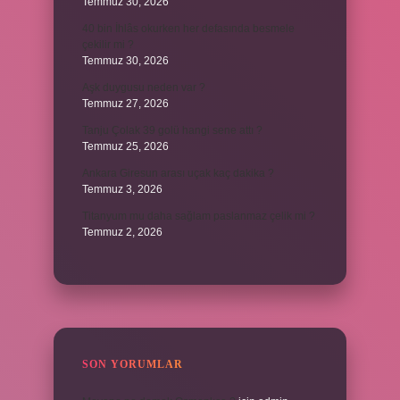
Temmuz 30, 2026
40 bin İhlâs okurken her defasında besmele
çekilir mi ?
Temmuz 30, 2026
Aşk duygusu neden var ?
Temmuz 27, 2026
Tanju Çolak 39 golü hangi sene attı ?
Temmuz 25, 2026
Ankara Giresun arası uçak kaç dakika ?
Temmuz 3, 2026
Titanyum mu daha sağlam paslanmaz çelik mi ?
Temmuz 2, 2026
SON YORUMLAR