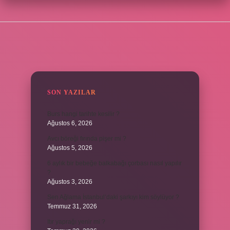
SIDEBAR
SON YAZILAR
Burs hangi tarihte kesilir ?
Ağustos 6, 2026
Avcı böreği fırında pişer mi ?
Ağustos 5, 2026
6 aylık bir bebeğe balkabağı çorbası nasıl yapılır
?
Ağustos 3, 2026
Sen Ağlama İstanbul’daki şarkıyı kim söylüyor ?
Temmuz 31, 2026
Itır yaprağı yenir mi ?