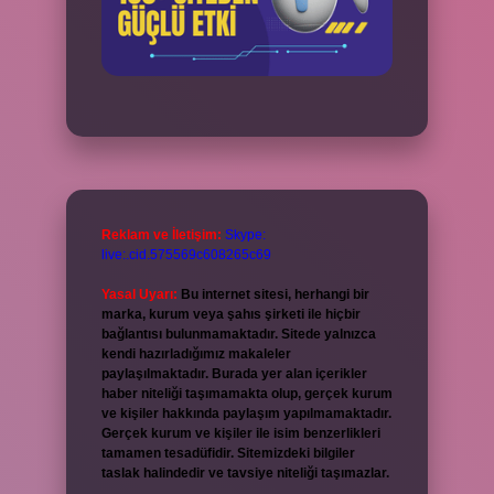
Reklam ve İletişim:
Skype:
live:.cid.575569c608265c69
Yasal Uyarı:
Bu internet sitesi, herhangi bir
marka, kurum veya şahıs şirketi ile hiçbir
bağlantısı bulunmamaktadır. Sitede yalnızca
kendi hazırladığımız makaleler
paylaşılmaktadır. Burada yer alan içerikler
haber niteliği taşımamakta olup, gerçek kurum
ve kişiler hakkında paylaşım yapılmamaktadır.
Gerçek kurum ve kişiler ile isim benzerlikleri
tamamen tesadüfidir. Sitemizdeki bilgiler
taslak halindedir ve tavsiye niteliği taşımazlar.