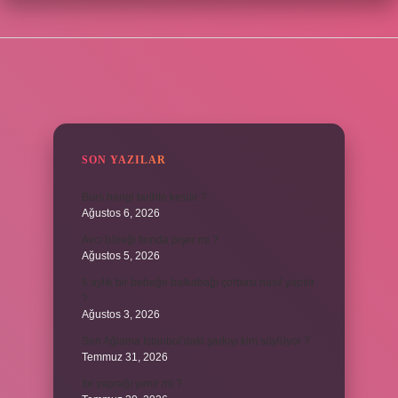
SIDEBAR
SON YAZILAR
Burs hangi tarihte kesilir ?
Ağustos 6, 2026
Avcı böreği fırında pişer mi ?
Ağustos 5, 2026
6 aylık bir bebeğe balkabağı çorbası nasıl yapılır
?
Ağustos 3, 2026
Sen Ağlama İstanbul’daki şarkıyı kim söylüyor ?
Temmuz 31, 2026
Itır yaprağı yenir mi ?