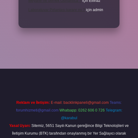
Meyane ne demek Osmanlıca ?
için
Elifnaz
Laboratuvar Pırlantası kararır mı ?
için
admin
a.casino/
Reklam ve İletişim:
E-mail:
backlinkpaneli@gmail.com
Teams:
forumhizmeti@gmail.com
Whatsapp: 0262 606 0 726
Telegram:
@karabul
Yasal Uyarı:
Sitemiz, 5651 Sayılı Kanun gereğince Bilgi Teknolojileri ve
İletişim Kurumu (BTK) tarafından onaylanmış bir Yer Sağlayıcı olarak