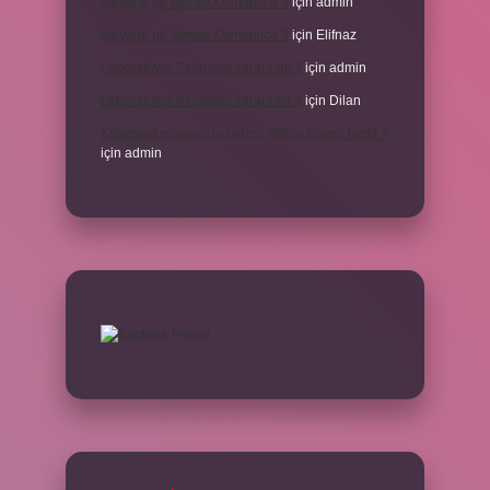
Meyane ne demek Osmanlıca ?
için
admin
Meyane ne demek Osmanlıca ?
için
Elifnaz
Laboratuvar Pırlantası kararır mı ?
için
admin
Laboratuvar Pırlantası kararır mı ?
için
Dilan
Konuşma esnasında beden dilinin önemi nedir ?
için
admin