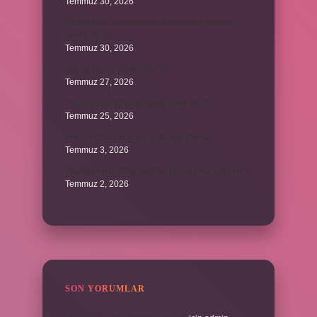
Temmuz 30, 2026
40 bin İhlâs okurken her defasında besmele
çekilir mi ?
Temmuz 30, 2026
Aşk duygusu neden var ?
Temmuz 27, 2026
Tanju Çolak 39 golü hangi sene attı ?
Temmuz 25, 2026
Ankara Giresun arası uçak kaç dakika ?
Temmuz 3, 2026
Titanyum mu daha sağlam paslanmaz çelik mi ?
Temmuz 2, 2026
SON YORUMLAR