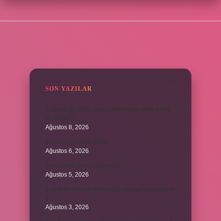
SIDEBAR
SON YAZILAR
Turkcell’de 2025 yılında hat üstüne alma ücreti
ne kadar ?
Ağustos 8, 2026
Burs hangi tarihte kesilir ?
Ağustos 6, 2026
Avcı böreği fırında pişer mi ?
Ağustos 5, 2026
6 aylık bir bebeğe balkabağı çorbası nasıl yapılır
?
Ağustos 3, 2026