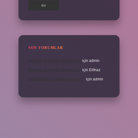
SON YORUMLAR
Meyane ne demek Osmanlıca ?
için
admin
Meyane ne demek Osmanlıca ?
için
Elifnaz
Laboratuvar Pırlantası kararır mı ?
için
admin