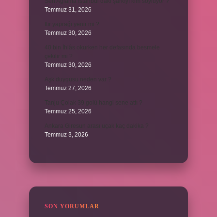
Sen Ağlama İstanbul’daki şarkıyı kim söylüyor ?
Temmuz 31, 2026
Itır yaprağı yenir mi ?
Temmuz 30, 2026
40 bin İhlâs okurken her defasında besmele
çekilir mi ?
Temmuz 30, 2026
Aşk duygusu neden var ?
Temmuz 27, 2026
Tanju Çolak 39 golü hangi sene attı ?
Temmuz 25, 2026
Ankara Giresun arası uçak kaç dakika ?
Temmuz 3, 2026
SON YORUMLAR