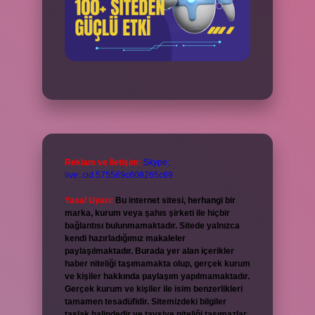
Reklam ve İletişim:
Skype:
live:.cid.575569c608265c69
Yasal Uyarı:
Bu internet sitesi, herhangi bir
marka, kurum veya şahıs şirketi ile hiçbir
bağlantısı bulunmamaktadır. Sitede yalnızca
kendi hazırladığımız makaleler
paylaşılmaktadır. Burada yer alan içerikler
haber niteliği taşımamakta olup, gerçek kurum
ve kişiler hakkında paylaşım yapılmamaktadır.
Gerçek kurum ve kişiler ile isim benzerlikleri
tamamen tesadüfidir. Sitemizdeki bilgiler
taslak halindedir ve tavsiye niteliği taşımazlar.