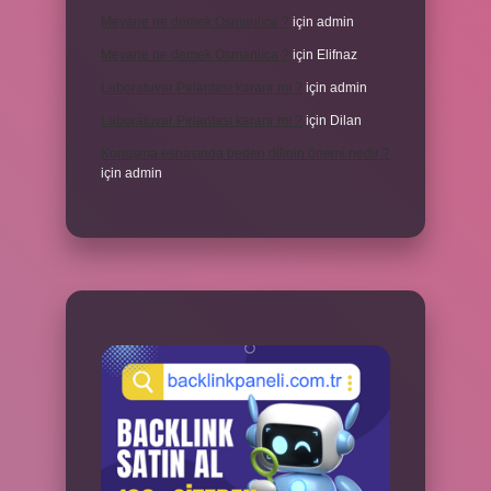
Meyane ne demek Osmanlıca ?
için
admin
Meyane ne demek Osmanlıca ?
için
Elifnaz
Laboratuvar Pırlantası kararır mı ?
için
admin
Laboratuvar Pırlantası kararır mı ?
için
Dilan
Konuşma esnasında beden dilinin önemi nedir ?
için
admin