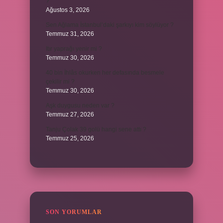
?
Ağustos 3, 2026
Sen Ağlama İstanbul’daki şarkıyı kim söylüyor ?
Temmuz 31, 2026
Itır yaprağı yenir mi ?
Temmuz 30, 2026
40 bin İhlâs okurken her defasında besmele
çekilir mi ?
Temmuz 30, 2026
Aşk duygusu neden var ?
Temmuz 27, 2026
Tanju Çolak 39 golü hangi sene attı ?
Temmuz 25, 2026
SON YORUMLAR