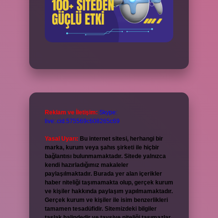
Reklam ve İletişim:
Skype:
live:.cid.575569c608265c69
Yasal Uyarı:
Bu internet sitesi, herhangi bir
marka, kurum veya şahıs şirketi ile hiçbir
bağlantısı bulunmamaktadır. Sitede yalnızca
kendi hazırladığımız makaleler
paylaşılmaktadır. Burada yer alan içerikler
haber niteliği taşımamakta olup, gerçek kurum
ve kişiler hakkında paylaşım yapılmamaktadır.
Gerçek kurum ve kişiler ile isim benzerlikleri
tamamen tesadüfidir. Sitemizdeki bilgiler
taslak halindedir ve tavsiye niteliği taşımazlar.