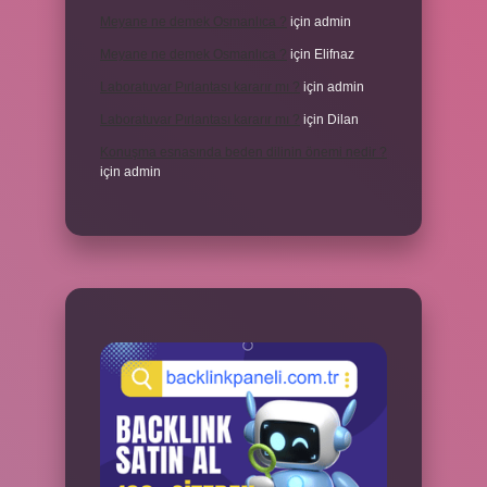
Meyane ne demek Osmanlıca ?
için
admin
Meyane ne demek Osmanlıca ?
için
Elifnaz
Laboratuvar Pırlantası kararır mı ?
için
admin
Laboratuvar Pırlantası kararır mı ?
için
Dilan
Konuşma esnasında beden dilinin önemi nedir ?
için
admin