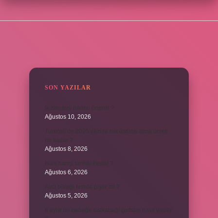
SIDEBAR
SON YAZILAR
9. Senfoni neden önemli ?
Ağustos 10, 2026
Turkcell’de 2025 yılında hat üstüne alma ücreti
ne kadar ?
Ağustos 8, 2026
Burs hangi tarihte kesilir ?
Ağustos 6, 2026
Avcı böreği fırında pişer mi ?
Ağustos 5, 2026
6 aylık bir bebeğe balkabağı çorbası nasıl yapılır