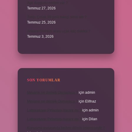
Aşk duygusu neden var ?
Temmuz 27, 2026
Tanju Çolak 39 golü hangi sene attı ?
Temmuz 25, 2026
Ankara Giresun arası uçak kaç dakika ?
Temmuz 3, 2026
SON YORUMLAR
Meyane ne demek Osmanlıca ?
için
admin
Meyane ne demek Osmanlıca ?
için
Elifnaz
Laboratuvar Pırlantası kararır mı ?
için
admin
Laboratuvar Pırlantası kararır mı ?
için
Dilan
Konuşma esnasında beden dilinin önemi nedir ?