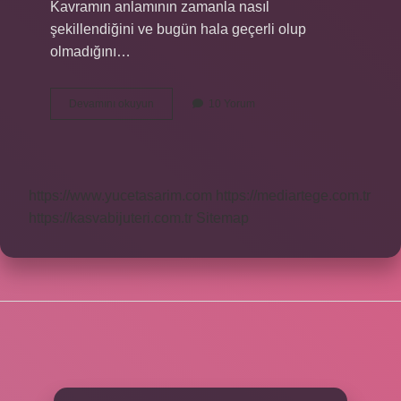
Kavramın anlamının zamanla nasıl
şekillendiğini ve bugün hala geçerli olup
olmadığını…
Kavram
Devamını okuyun
10 Yorum
genelleme
nedir
?
https://www.yucetasarim.com
https://mediartege.com.tr
https://kasvabijuteri.com.tr
Sitemap
SIDEBAR