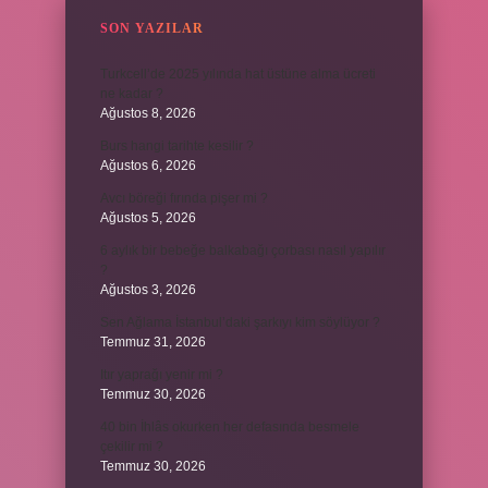
SON YAZILAR
Turkcell’de 2025 yılında hat üstüne alma ücreti
ne kadar ?
Ağustos 8, 2026
Burs hangi tarihte kesilir ?
Ağustos 6, 2026
Avcı böreği fırında pişer mi ?
Ağustos 5, 2026
6 aylık bir bebeğe balkabağı çorbası nasıl yapılır
?
Ağustos 3, 2026
Sen Ağlama İstanbul’daki şarkıyı kim söylüyor ?
Temmuz 31, 2026
Itır yaprağı yenir mi ?
Temmuz 30, 2026
40 bin İhlâs okurken her defasında besmele
çekilir mi ?
Temmuz 30, 2026