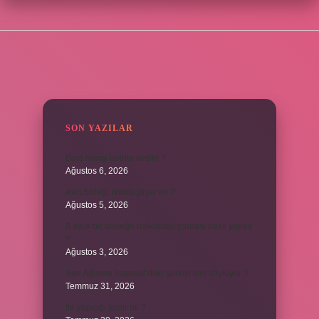
SIDEBAR
SON YAZILAR
Burs hangi tarihte kesilir ?
Ağustos 6, 2026
Avcı böreği fırında pişer mi ?
Ağustos 5, 2026
6 aylık bir bebeğe balkabağı çorbası nasıl yapılır
?
Ağustos 3, 2026
Sen Ağlama İstanbul’daki şarkıyı kim söylüyor ?
Temmuz 31, 2026
Itır yaprağı yenir mi ?