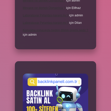
Meyane ne demek Osmanlıca ?
için
admin
Meyane ne demek Osmanlıca ?
için
Elifnaz
Laboratuvar Pırlantası kararır mı ?
için
admin
Laboratuvar Pırlantası kararır mı ?
için
Dilan
Konuşma esnasında beden dilinin önemi nedir ?
için
admin