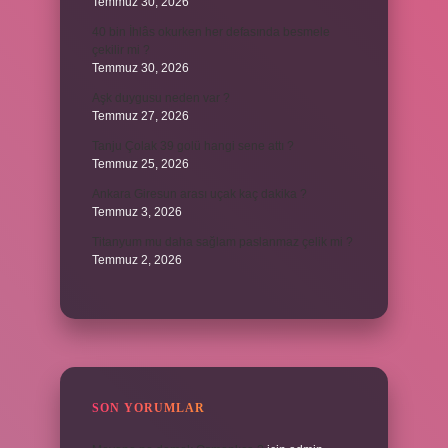
Temmuz 30, 2026
40 bin İhlâs okurken her defasında besmele
çekilir mi ?
Temmuz 30, 2026
Aşk duygusu neden var ?
Temmuz 27, 2026
Tanju Çolak 39 golü hangi sene attı ?
Temmuz 25, 2026
Ankara Giresun arası uçak kaç dakika ?
Temmuz 3, 2026
Titanyum mu daha sağlam paslanmaz çelik mi ?
Temmuz 2, 2026
SON YORUMLAR