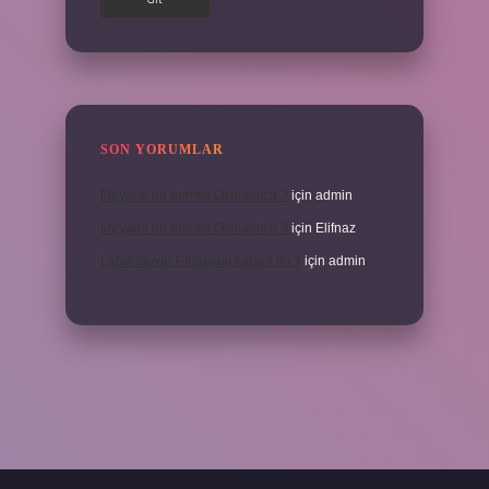
SON YORUMLAR
Meyane ne demek Osmanlıca ?
için
admin
Meyane ne demek Osmanlıca ?
için
Elifnaz
Laboratuvar Pırlantası kararır mı ?
için
admin
a.casino/