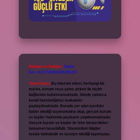
Reklam ve İletişim:
Skype:
live:.cid.575569c608265c69
Yasal Uyarı:
Bu internet sitesi, herhangi bir
marka, kurum veya şahıs şirketi ile hiçbir
bağlantısı bulunmamaktadır. Sitede yalnızca
kendi hazırladığımız makaleler
paylaşılmaktadır. Burada yer alan içerikler
haber niteliği taşımamakta olup, gerçek kurum
ve kişiler hakkında paylaşım yapılmamaktadır.
Gerçek kurum ve kişiler ile isim benzerlikleri
tamamen tesadüfidir. Sitemizdeki bilgiler
taslak halindedir ve tavsiye niteliği taşımazlar.