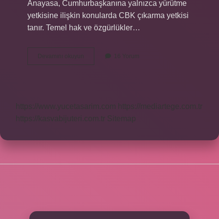
Anayasa, Cumhurbaşkanına yalnızca yürütme
yetkisine ilişkin konularda CBK çıkarma yetkisi
tanır. Temel hak ve özgürlükler…
Cumhurbaşkanlığı
Devamını okuyun
16 Yorum
kararnamesi
nasıl
çıkar
?
https://www.yucetasarim.com
https://mediartege.com.tr
https://kasvabijuteri.com.tr
Sitemap
SIDEBAR