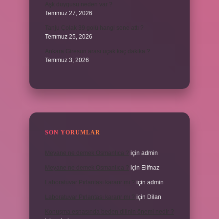
Aşk duygusu neden var ?
Temmuz 27, 2026
Tanju Çolak 39 golü hangi sene attı ?
Temmuz 25, 2026
Ankara Giresun arası uçak kaç dakika ?
Temmuz 3, 2026
SON YORUMLAR
Meyane ne demek Osmanlıca ?
için
admin
Meyane ne demek Osmanlıca ?
için
Elifnaz
Laboratuvar Pırlantası kararır mı ?
için
admin
Laboratuvar Pırlantası kararır mı ?
için
Dilan
Konuşma esnasında beden dilinin önemi nedir ?