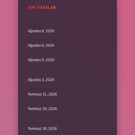
SON YAZILAR
Turkcell’de 2025 yılında hat üstüne alma ücreti
ne kadar ?
Ağustos 8, 2026
Burs hangi tarihte kesilir ?
Ağustos 6, 2026
Avcı böreği fırında pişer mi ?
Ağustos 5, 2026
6 aylık bir bebeğe balkabağı çorbası nasıl yapılır
?
Ağustos 3, 2026
Sen Ağlama İstanbul’daki şarkıyı kim söylüyor ?
Temmuz 31, 2026
Itır yaprağı yenir mi ?
Temmuz 30, 2026
40 bin İhlâs okurken her defasında besmele
çekilir mi ?
Temmuz 30, 2026