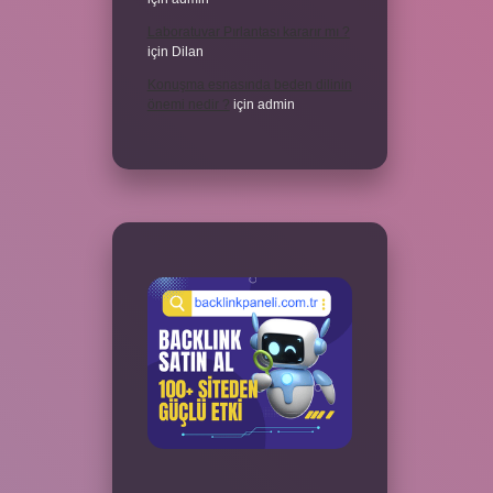
Laboratuvar Pırlantası kararır mı ?
için
Dilan
Konuşma esnasında beden dilinin
önemi nedir ?
için
admin