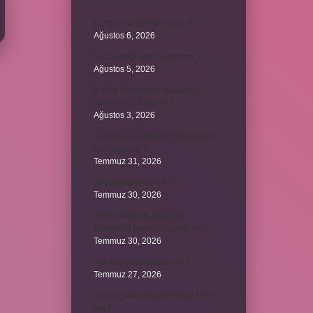
Burs hangi tarihte kesilir ?
Ağustos 6, 2026
Avcı böreği fırında pişer mi ?
Ağustos 5, 2026
6 aylık bir bebeğe balkabağı
çorbası nasıl yapılır ?
Ağustos 3, 2026
Sen Ağlama İstanbul’daki şarkıyı
kim söylüyor ?
Temmuz 31, 2026
Itır yaprağı yenir mi ?
Temmuz 30, 2026
40 bin İhlâs okurken her
defasında besmele çekilir mi ?
Temmuz 30, 2026
Aşk duygusu neden var ?
Temmuz 27, 2026
Tanju Çolak 39 golü hangi sene
attı ?