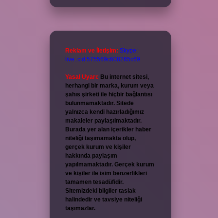
Reklam ve İletişim:
Skype:
live:.cid.575569c608265c69
Yasal Uyarı:
Bu internet sitesi,
herhangi bir marka, kurum veya
şahıs şirketi ile hiçbir bağlantısı
bulunmamaktadır. Sitede
yalnızca kendi hazırladığımız
makaleler paylaşılmaktadır.
Burada yer alan içerikler haber
niteliği taşımamakta olup,
gerçek kurum ve kişiler
hakkında paylaşım
yapılmamaktadır. Gerçek kurum
ve kişiler ile isim benzerlikleri
tamamen tesadüfidir.
Sitemizdeki bilgiler taslak
halindedir ve tavsiye niteliği
taşımazlar.