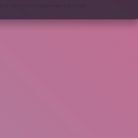
om.tr
https://kasvabijuteri.com.tr
Sitemap