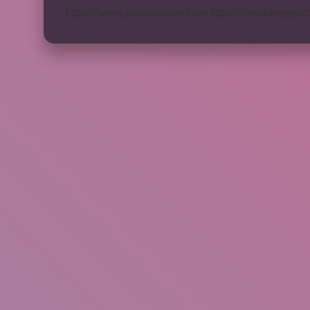
https://www.yucetasarim.com
https://mediartege.c