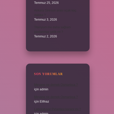
Temmuz 25, 2026
Ankara Giresun arası uçak kaç
dakika ?
Temmuz 3, 2026
Titanyum mu daha sağlam
paslanmaz çelik mi ?
Temmuz 2, 2026
SON YORUMLAR
Meyane ne demek Osmanlıca ?
için
admin
Meyane ne demek Osmanlıca ?
için
Elifnaz
Laboratuvar Pırlantası kararır mı ?
için
admin