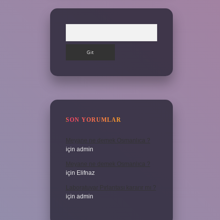
Arama
SON YORUMLAR
Meyane ne demek Osmanlıca ?
için
admin
Meyane ne demek Osmanlıca ?
için
Elifnaz
Laboratuvar Pırlantası kararır mı ?
için
admin