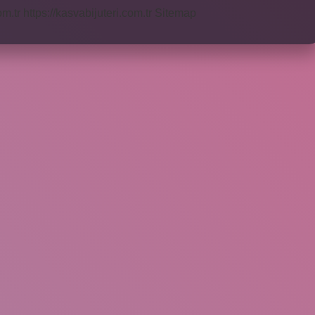
om.tr
https://kasvabijuteri.com.tr
Sitemap