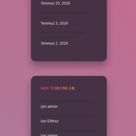
Temmuz 25, 2026
Ankara Giresun arası uçak kaç
dakika ?
Temmuz 3, 2026
Titanyum mu daha sağlam
paslanmaz çelik mi ?
Temmuz 2, 2026
SON YORUMLAR
Meyane ne demek Osmanlıca ?
için
admin
Meyane ne demek Osmanlıca ?
için
Elifnaz
Laboratuvar Pırlantası kararır mı ?
için
admin