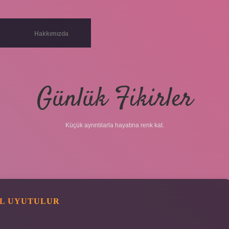
Hakkımızda
Günlük Fikirler
Küçük ayrıntılarla hayatına renk kat.
IL UYUTULUR