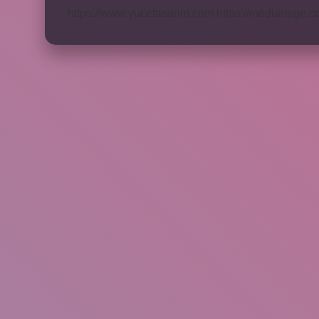
https://www.yucetasarim.com
https://mediartege.c