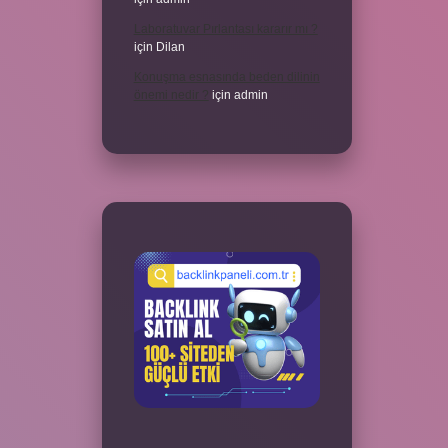
Laboratuvar Pırlantası kararır mı ?
için
Dilan
Konuşma esnasında beden dilinin
önemi nedir ?
için
admin