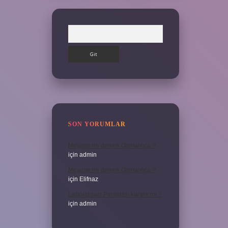
Arama
SON YORUMLAR
Meyane ne demek Osmanlıca ?
için
admin
Meyane ne demek Osmanlıca ?
için
Elifnaz
Laboratuvar Pırlantası kararır mı ?
için
admin