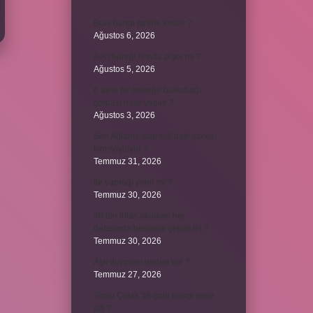
Burs hangi tarihte kesilir ?
Ağustos 6, 2026
Avcı böreği fırında pişer mi ?
Ağustos 5, 2026
6 aylık bir bebeğe balkabağı
çorbası nasıl yapılır ?
Ağustos 3, 2026
Sen Ağlama İstanbul’daki şarkıyı
kim söylüyor ?
Temmuz 31, 2026
Itır yaprağı yenir mi ?
Temmuz 30, 2026
40 bin İhlâs okurken her
defasında besmele çekilir mi ?
Temmuz 30, 2026
Aşk duygusu neden var ?
Temmuz 27, 2026
Tanju Çolak 39 golü hangi sene
attı ?