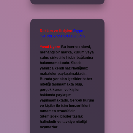
Reklam ve İletişim:
Skype:
live:.cid.575569c608265c69
Yasal Uyarı:
Bu internet sitesi,
herhangi bir marka, kurum veya
şahıs şirketi ile hiçbir bağlantısı
bulunmamaktadır. Sitede
yalnızca kendi hazırladığımız
makaleler paylaşılmaktadır.
Burada yer alan içerikler haber
niteliği taşımamakta olup,
gerçek kurum ve kişiler
hakkında paylaşım
yapılmamaktadır. Gerçek kurum
ve kişiler ile isim benzerlikleri
tamamen tesadüfidir.
Sitemizdeki bilgiler taslak
halindedir ve tavsiye niteliği
taşımazlar.