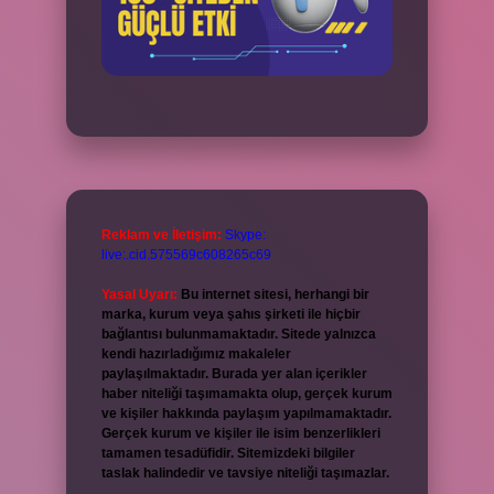
Reklam ve İletişim:
Skype:
live:.cid.575569c608265c69
Yasal Uyarı:
Bu internet sitesi, herhangi bir
marka, kurum veya şahıs şirketi ile hiçbir
bağlantısı bulunmamaktadır. Sitede yalnızca
kendi hazırladığımız makaleler
paylaşılmaktadır. Burada yer alan içerikler
haber niteliği taşımamakta olup, gerçek kurum
ve kişiler hakkında paylaşım yapılmamaktadır.
Gerçek kurum ve kişiler ile isim benzerlikleri
tamamen tesadüfidir. Sitemizdeki bilgiler
taslak halindedir ve tavsiye niteliği taşımazlar.