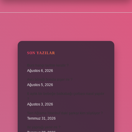
SIDEBAR
SON YAZILAR
Burs hangi tarihte kesilir ?
Ağustos 6, 2026
Avcı böreği fırında pişer mi ?
Ağustos 5, 2026
6 aylık bir bebeğe balkabağı çorbası nasıl yapılır
?
Ağustos 3, 2026
Sen Ağlama İstanbul’daki şarkıyı kim söylüyor ?
Temmuz 31, 2026
Itır yaprağı yenir mi ?