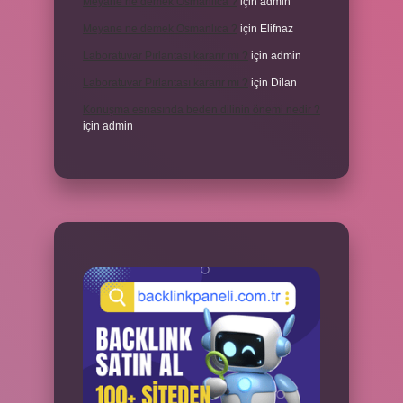
Meyane ne demek Osmanlıca ?
için
admin
Meyane ne demek Osmanlıca ?
için
Elifnaz
Laboratuvar Pırlantası kararır mı ?
için
admin
Laboratuvar Pırlantası kararır mı ?
için
Dilan
Konuşma esnasında beden dilinin önemi nedir ?
için
admin