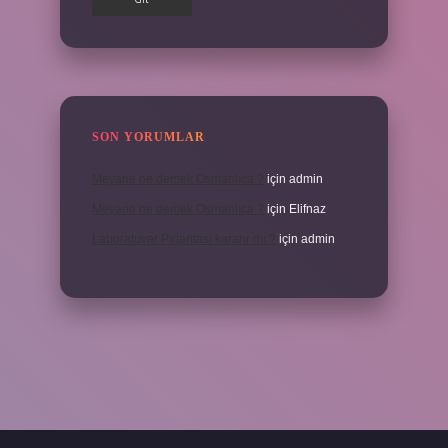
SON YORUMLAR
Meyane ne demek Osmanlıca ?
için
admin
Meyane ne demek Osmanlıca ?
için
Elifnaz
Laboratuvar Pırlantası kararır mı ?
için
admin
ps://piabella.casino/