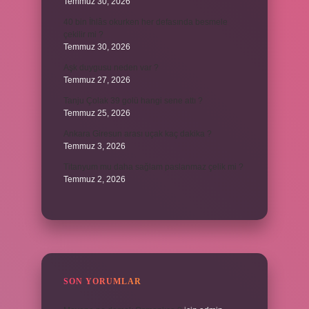
Temmuz 30, 2026
40 bin İhlâs okurken her defasında besmele
çekilir mi ?
Temmuz 30, 2026
Aşk duygusu neden var ?
Temmuz 27, 2026
Tanju Çolak 39 golü hangi sene attı ?
Temmuz 25, 2026
Ankara Giresun arası uçak kaç dakika ?
Temmuz 3, 2026
Titanyum mu daha sağlam paslanmaz çelik mi ?
Temmuz 2, 2026
SON YORUMLAR