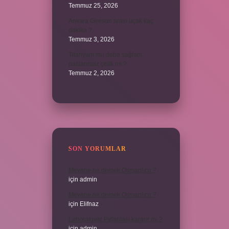
Temmuz 25, 2026
Ankara Giresun arası uçak kaç
dakika ?
Temmuz 3, 2026
Titanyum mu daha sağlam
paslanmaz çelik mi ?
Temmuz 2, 2026
SON YORUMLAR
Meyane ne demek Osmanlıca ?
için
admin
Meyane ne demek Osmanlıca ?
için
Elifnaz
Laboratuvar Pırlantası kararır mı ?
için
admin