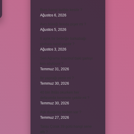
Burs hangi tarihte kesilir ?
Ağustos 6, 2026
Avcı böreği fırında pişer mi ?
Ağustos 5, 2026
6 aylık bir bebeğe balkabağı
çorbası nasıl yapılır ?
Ağustos 3, 2026
Sen Ağlama İstanbul’daki şarkıyı
kim söylüyor ?
Temmuz 31, 2026
Itır yaprağı yenir mi ?
Temmuz 30, 2026
40 bin İhlâs okurken her
defasında besmele çekilir mi ?
Temmuz 30, 2026
Aşk duygusu neden var ?
Temmuz 27, 2026
Tanju Çolak 39 golü hangi sene
attı ?