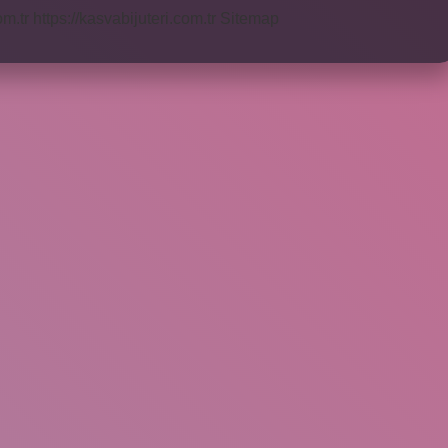
om.tr
https://kasvabijuteri.com.tr
Sitemap