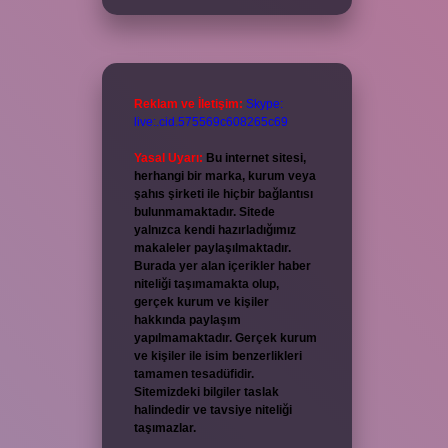
Reklam ve İletişim:
Skype:
live:.cid.575569c608265c69
Yasal Uyarı:
Bu internet sitesi,
herhangi bir marka, kurum veya
şahıs şirketi ile hiçbir bağlantısı
bulunmamaktadır. Sitede
yalnızca kendi hazırladığımız
makaleler paylaşılmaktadır.
Burada yer alan içerikler haber
niteliği taşımamakta olup,
gerçek kurum ve kişiler
hakkında paylaşım
yapılmamaktadır. Gerçek kurum
ve kişiler ile isim benzerlikleri
tamamen tesadüfidir.
Sitemizdeki bilgiler taslak
halindedir ve tavsiye niteliği
taşımazlar.