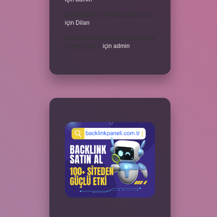
Laboratuvar Pırlantası kararır mı ?
için
Dilan
Konuşma esnasında beden dilinin
önemi nedir ?
için
admin