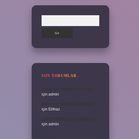
Arama
SON YORUMLAR
Meyane ne demek Osmanlıca ?
için
admin
Meyane ne demek Osmanlıca ?
için
Elifnaz
Laboratuvar Pırlantası kararır mı ?
için
admin