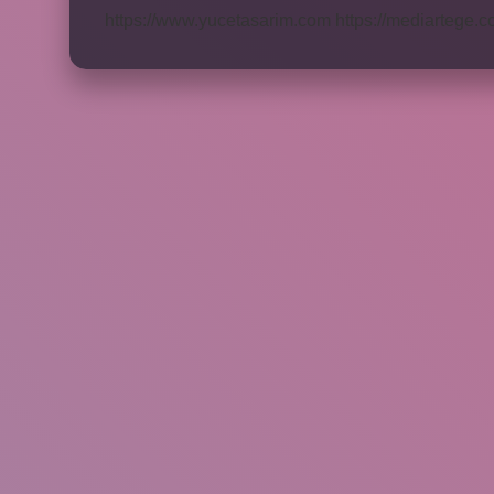
https://www.yucetasarim.com
https://mediartege.c