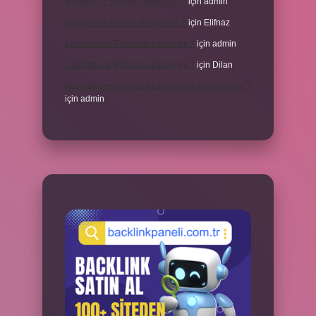
Meyane ne demek Osmanlıca ?
için
admin
Meyane ne demek Osmanlıca ?
için
Elifnaz
Laboratuvar Pırlantası kararır mı ?
için
admin
Laboratuvar Pırlantası kararır mı ?
için
Dilan
Konuşma esnasında beden dilinin önemi nedir ?
için
admin