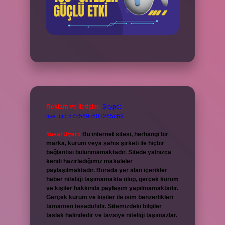
Reklam ve İletişim:
Skype:
live:.cid.575569c608265c69
Yasal Uyarı:
Bu internet sitesi, herhangi bir
marka, kurum veya şahıs şirketi ile hiçbir
bağlantısı bulunmamaktadır. Sitede yalnızca
kendi hazırladığımız makaleler
paylaşılmaktadır. Burada yer alan içerikler
haber niteliği taşımamakta olup, gerçek kurum
ve kişiler hakkında paylaşım yapılmamaktadır.
Gerçek kurum ve kişiler ile isim benzerlikleri
tamamen tesadüfidir. Sitemizdeki bilgiler
taslak halindedir ve tavsiye niteliği taşımazlar.