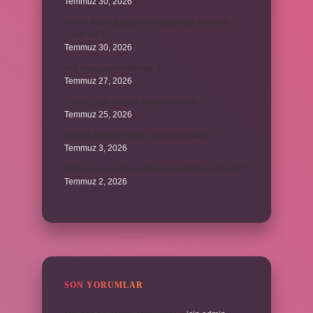
Temmuz 30, 2026
40 bin İhlâs okurken her defasında besmele
çekilir mi ?
Temmuz 30, 2026
Aşk duygusu neden var ?
Temmuz 27, 2026
Tanju Çolak 39 golü hangi sene attı ?
Temmuz 25, 2026
Ankara Giresun arası uçak kaç dakika ?
Temmuz 3, 2026
Titanyum mu daha sağlam paslanmaz çelik mi ?
Temmuz 2, 2026
SON YORUMLAR