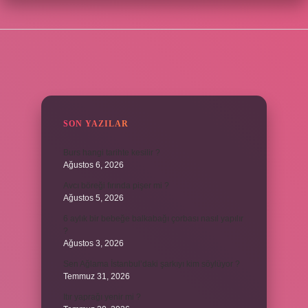
SIDEBAR
SON YAZILAR
Burs hangi tarihte kesilir ?
Ağustos 6, 2026
Avcı böreği fırında pişer mi ?
Ağustos 5, 2026
6 aylık bir bebeğe balkabağı çorbası nasıl yapılır
?
Ağustos 3, 2026
Sen Ağlama İstanbul’daki şarkıyı kim söylüyor ?
Temmuz 31, 2026
Itır yaprağı yenir mi ?