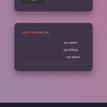
SON YORUMLAR
Meyane ne demek Osmanlıca ?
için
admin
Meyane ne demek Osmanlıca ?
için
Elifnaz
Laboratuvar Pırlantası kararır mı ?
için
admin
a.casino/