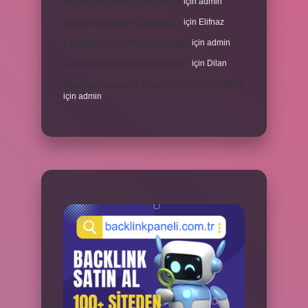
Meyane ne demek Osmanlıca ?
için
admin
Meyane ne demek Osmanlıca ?
için
Elifnaz
Laboratuvar Pırlantası kararır mı ?
için
admin
Laboratuvar Pırlantası kararır mı ?
için
Dilan
Konuşma esnasında beden dilinin önemi nedir ?
için
admin