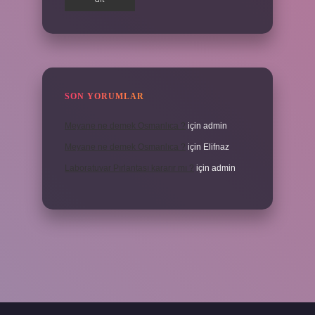
SON YORUMLAR
Meyane ne demek Osmanlıca ?
için
admin
Meyane ne demek Osmanlıca ?
için
Elifnaz
Laboratuvar Pırlantası kararır mı ?
için
admin
a.casino/