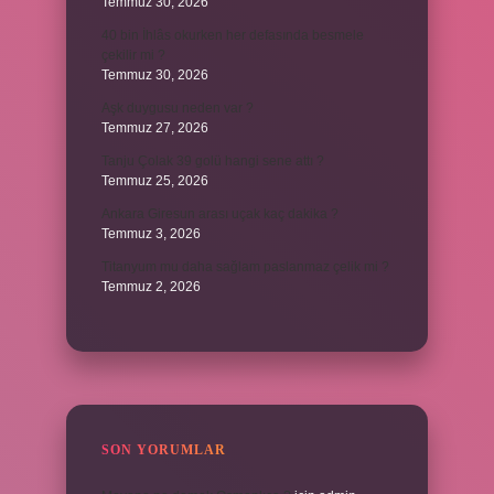
Temmuz 30, 2026
40 bin İhlâs okurken her defasında besmele
çekilir mi ?
Temmuz 30, 2026
Aşk duygusu neden var ?
Temmuz 27, 2026
Tanju Çolak 39 golü hangi sene attı ?
Temmuz 25, 2026
Ankara Giresun arası uçak kaç dakika ?
Temmuz 3, 2026
Titanyum mu daha sağlam paslanmaz çelik mi ?
Temmuz 2, 2026
SON YORUMLAR