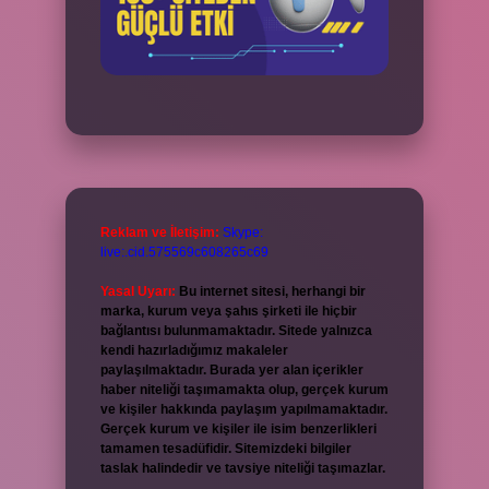
Reklam ve İletişim:
Skype:
live:.cid.575569c608265c69
Yasal Uyarı:
Bu internet sitesi, herhangi bir
marka, kurum veya şahıs şirketi ile hiçbir
bağlantısı bulunmamaktadır. Sitede yalnızca
kendi hazırladığımız makaleler
paylaşılmaktadır. Burada yer alan içerikler
haber niteliği taşımamakta olup, gerçek kurum
ve kişiler hakkında paylaşım yapılmamaktadır.
Gerçek kurum ve kişiler ile isim benzerlikleri
tamamen tesadüfidir. Sitemizdeki bilgiler
taslak halindedir ve tavsiye niteliği taşımazlar.