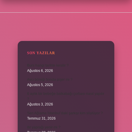
SIDEBAR
SON YAZILAR
Burs hangi tarihte kesilir ?
Ağustos 6, 2026
Avcı böreği fırında pişer mi ?
Ağustos 5, 2026
6 aylık bir bebeğe balkabağı çorbası nasıl yapılır
?
Ağustos 3, 2026
Sen Ağlama İstanbul’daki şarkıyı kim söylüyor ?
Temmuz 31, 2026
Itır yaprağı yenir mi ?