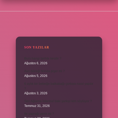
SIDEBAR
SON YAZILAR
Burs hangi tarihte kesilir ?
Ağustos 6, 2026
Avcı böreği fırında pişer mi ?
Ağustos 5, 2026
6 aylık bir bebeğe balkabağı çorbası nasıl yapılır
?
Ağustos 3, 2026
Sen Ağlama İstanbul’daki şarkıyı kim söylüyor ?
Temmuz 31, 2026
Itır yaprağı yenir mi ?