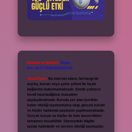
Reklam ve İletişim:
Skype:
live:.cid.575569c608265c69
Yasal Uyarı:
Bu internet sitesi, herhangi bir
marka, kurum veya şahıs şirketi ile hiçbir
bağlantısı bulunmamaktadır. Sitede yalnızca
kendi hazırladığımız makaleler
paylaşılmaktadır. Burada yer alan içerikler
haber niteliği taşımamakta olup, gerçek kurum
ve kişiler hakkında paylaşım yapılmamaktadır.
Gerçek kurum ve kişiler ile isim benzerlikleri
tamamen tesadüfidir. Sitemizdeki bilgiler
taslak halindedir ve tavsiye niteliği taşımazlar.