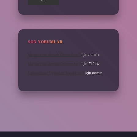
SON YORUMLAR
Meyane ne demek Osmanlıca ?
için
admin
Meyane ne demek Osmanlıca ?
için
Elifnaz
Laboratuvar Pırlantası kararır mı ?
için
admin
a.casino/