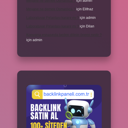
Meyane ne demek Osmanlıca ?
için
admin
Meyane ne demek Osmanlıca ?
için
Elifnaz
Laboratuvar Pırlantası kararır mı ?
için
admin
Laboratuvar Pırlantası kararır mı ?
için
Dilan
Konuşma esnasında beden dilinin önemi nedir ?
için
admin