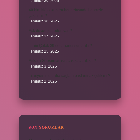
Temmuz 30, 2026
40 bin İhlâs okurken her defasında besmele
çekilir mi ?
Temmuz 30, 2026
Aşk duygusu neden var ?
Temmuz 27, 2026
Tanju Çolak 39 golü hangi sene attı ?
Temmuz 25, 2026
Ankara Giresun arası uçak kaç dakika ?
Temmuz 3, 2026
Titanyum mu daha sağlam paslanmaz çelik mi ?
Temmuz 2, 2026
SON YORUMLAR