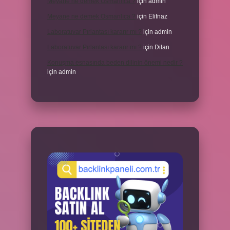
Meyane ne demek Osmanlıca ?
için
admin
Meyane ne demek Osmanlıca ?
için
Elifnaz
Laboratuvar Pırlantası kararır mı ?
için
admin
Laboratuvar Pırlantası kararır mı ?
için
Dilan
Konuşma esnasında beden dilinin önemi nedir ?
için
admin