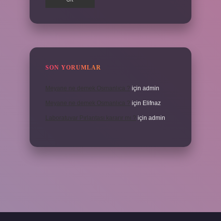
SON YORUMLAR
Meyane ne demek Osmanlıca ?
için
admin
Meyane ne demek Osmanlıca ?
için
Elifnaz
Laboratuvar Pırlantası kararır mı ?
için
admin
a.casino/