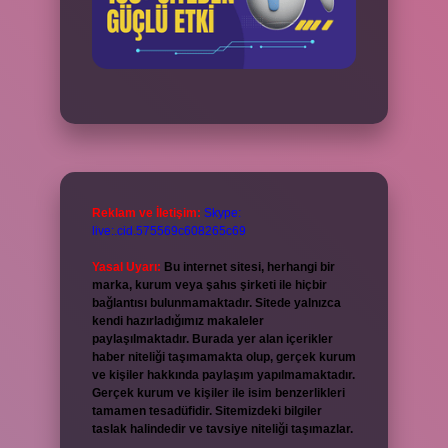
Reklam ve İletişim:
Skype:
live:.cid.575569c608265c69
Yasal Uyarı:
Bu internet sitesi, herhangi bir
marka, kurum veya şahıs şirketi ile hiçbir
bağlantısı bulunmamaktadır. Sitede yalnızca
kendi hazırladığımız makaleler
paylaşılmaktadır. Burada yer alan içerikler
haber niteliği taşımamakta olup, gerçek kurum
ve kişiler hakkında paylaşım yapılmamaktadır.
Gerçek kurum ve kişiler ile isim benzerlikleri
tamamen tesadüfidir. Sitemizdeki bilgiler
taslak halindedir ve tavsiye niteliği taşımazlar.