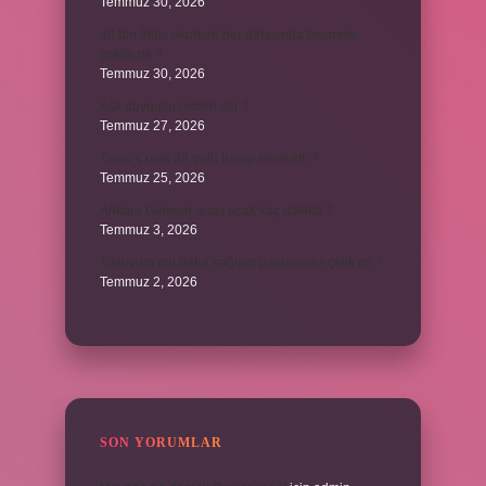
Temmuz 30, 2026
40 bin İhlâs okurken her defasında besmele
çekilir mi ?
Temmuz 30, 2026
Aşk duygusu neden var ?
Temmuz 27, 2026
Tanju Çolak 39 golü hangi sene attı ?
Temmuz 25, 2026
Ankara Giresun arası uçak kaç dakika ?
Temmuz 3, 2026
Titanyum mu daha sağlam paslanmaz çelik mi ?
Temmuz 2, 2026
SON YORUMLAR