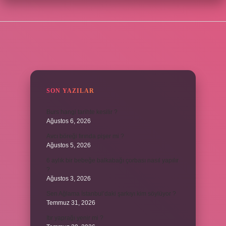
SIDEBAR
SON YAZILAR
Burs hangi tarihte kesilir ?
Ağustos 6, 2026
Avcı böreği fırında pişer mi ?
Ağustos 5, 2026
6 aylık bir bebeğe balkabağı çorbası nasıl yapılır
?
Ağustos 3, 2026
Sen Ağlama İstanbul’daki şarkıyı kim söylüyor ?
Temmuz 31, 2026
Itır yaprağı yenir mi ?