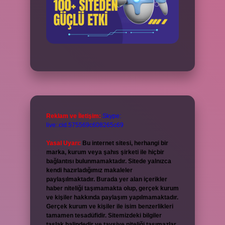
Reklam ve İletişim:
Skype:
live:.cid.575569c608265c69
Yasal Uyarı:
Bu internet sitesi, herhangi bir
marka, kurum veya şahıs şirketi ile hiçbir
bağlantısı bulunmamaktadır. Sitede yalnızca
kendi hazırladığımız makaleler
paylaşılmaktadır. Burada yer alan içerikler
haber niteliği taşımamakta olup, gerçek kurum
ve kişiler hakkında paylaşım yapılmamaktadır.
Gerçek kurum ve kişiler ile isim benzerlikleri
tamamen tesadüfidir. Sitemizdeki bilgiler
taslak halindedir ve tavsiye niteliği taşımazlar.