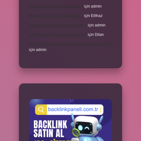
Meyane ne demek Osmanlıca ?
için
admin
Meyane ne demek Osmanlıca ?
için
Elifnaz
Laboratuvar Pırlantası kararır mı ?
için
admin
Laboratuvar Pırlantası kararır mı ?
için
Dilan
Konuşma esnasında beden dilinin önemi nedir ?
için
admin