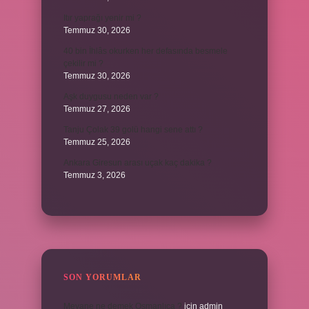
Itır yaprağı yenir mi ?
Temmuz 30, 2026
40 bin İhlâs okurken her defasında besmele
çekilir mi ?
Temmuz 30, 2026
Aşk duygusu neden var ?
Temmuz 27, 2026
Tanju Çolak 39 golü hangi sene attı ?
Temmuz 25, 2026
Ankara Giresun arası uçak kaç dakika ?
Temmuz 3, 2026
SON YORUMLAR
Meyane ne demek Osmanlıca ?
için
admin