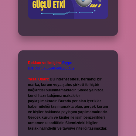
Reklam ve İletişim:
Skype:
live:.cid.575569c608265c69
Yasal Uyarı:
Bu internet sitesi, herhangi bir
marka, kurum veya şahıs şirketi ile hiçbir
bağlantısı bulunmamaktadır. Sitede yalnızca
kendi hazırladığımız makaleler
paylaşılmaktadır. Burada yer alan içerikler
haber niteliği taşımamakta olup, gerçek kurum
ve kişiler hakkında paylaşım yapılmamaktadır.
Gerçek kurum ve kişiler ile isim benzerlikleri
tamamen tesadüfidir. Sitemizdeki bilgiler
taslak halindedir ve tavsiye niteliği taşımazlar.