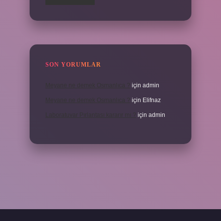
SON YORUMLAR
Meyane ne demek Osmanlıca ?
için
admin
Meyane ne demek Osmanlıca ?
için
Elifnaz
Laboratuvar Pırlantası kararır mı ?
için
admin
a.casino/