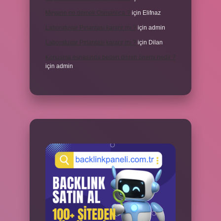
Meyane ne demek Osmanlıca ?
için
Elifnaz
Laboratuvar Pırlantası kararır mı ?
için
admin
Laboratuvar Pırlantası kararır mı ?
için
Dilan
Konuşma esnasında beden dilinin önemi nedir ?
için
admin