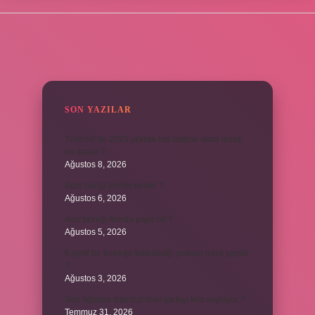
SIDEBAR
SON YAZILAR
Turkcell’de 2025 yılında hat üstüne alma ücreti
ne kadar ?
Ağustos 8, 2026
Burs hangi tarihte kesilir ?
Ağustos 6, 2026
Avcı böreği fırında pişer mi ?
Ağustos 5, 2026
6 aylık bir bebeğe balkabağı çorbası nasıl yapılır
?
Ağustos 3, 2026
Sen Ağlama İstanbul’daki şarkıyı kim söylüyor ?
Temmuz 31, 2026