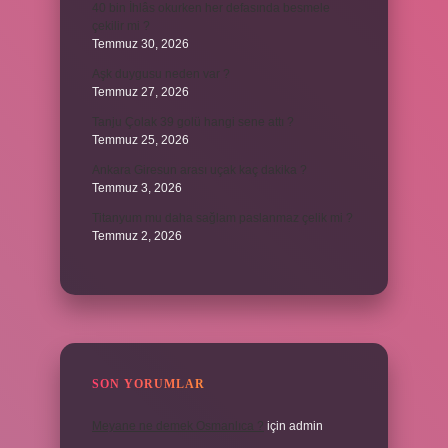
40 bin İhlâs okurken her defasında besmele
çekilir mi ?
Temmuz 30, 2026
Aşk duygusu neden var ?
Temmuz 27, 2026
Tanju Çolak 39 golü hangi sene attı ?
Temmuz 25, 2026
Ankara Giresun arası uçak kaç dakika ?
Temmuz 3, 2026
Titanyum mu daha sağlam paslanmaz çelik mi ?
Temmuz 2, 2026
SON YORUMLAR
Meyane ne demek Osmanlıca ?
için
admin