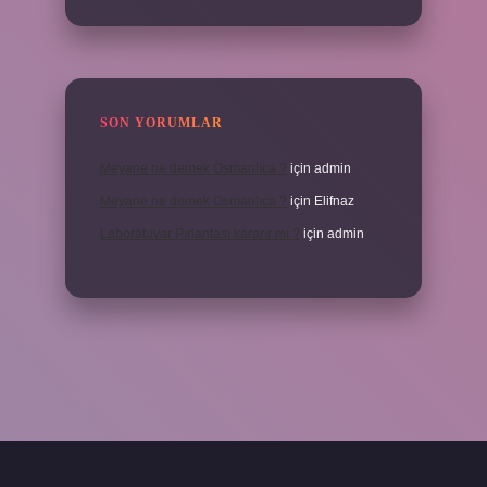
SON YORUMLAR
Meyane ne demek Osmanlıca ?
için
admin
Meyane ne demek Osmanlıca ?
için
Elifnaz
Laboratuvar Pırlantası kararır mı ?
için
admin
a.casino/