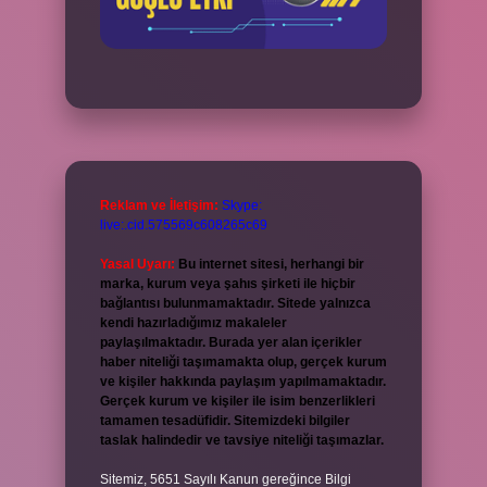
Reklam ve İletişim:
Skype:
live:.cid.575569c608265c69
Yasal Uyarı:
Bu internet sitesi, herhangi bir
marka, kurum veya şahıs şirketi ile hiçbir
bağlantısı bulunmamaktadır. Sitede yalnızca
kendi hazırladığımız makaleler
paylaşılmaktadır. Burada yer alan içerikler
haber niteliği taşımamakta olup, gerçek kurum
ve kişiler hakkında paylaşım yapılmamaktadır.
Gerçek kurum ve kişiler ile isim benzerlikleri
tamamen tesadüfidir. Sitemizdeki bilgiler
taslak halindedir ve tavsiye niteliği taşımazlar.
Sitemiz, 5651 Sayılı Kanun gereğince Bilgi