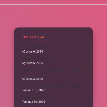
SIDEBAR
SON YAZILAR
Burs hangi tarihte kesilir ?
Ağustos 6, 2026
Avcı böreği fırında pişer mi ?
Ağustos 5, 2026
6 aylık bir bebeğe balkabağı çorbası nasıl yapılır
?
Ağustos 3, 2026
Sen Ağlama İstanbul’daki şarkıyı kim söylüyor ?
Temmuz 31, 2026
Itır yaprağı yenir mi ?
Temmuz 30, 2026