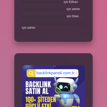
Meyane ne demek Osmanlıca ?
için
Elifnaz
Laboratuvar Pırlantası kararır mı ?
için
admin
Laboratuvar Pırlantası kararır mı ?
için
Dilan
Konuşma esnasında beden dilinin önemi nedir ?
için
admin