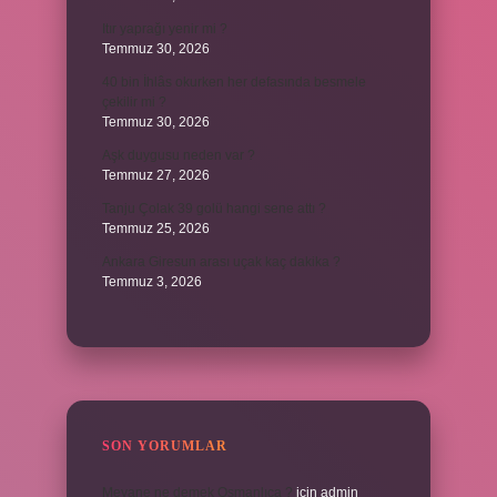
Itır yaprağı yenir mi ?
Temmuz 30, 2026
40 bin İhlâs okurken her defasında besmele
çekilir mi ?
Temmuz 30, 2026
Aşk duygusu neden var ?
Temmuz 27, 2026
Tanju Çolak 39 golü hangi sene attı ?
Temmuz 25, 2026
Ankara Giresun arası uçak kaç dakika ?
Temmuz 3, 2026
SON YORUMLAR
Meyane ne demek Osmanlıca ?
için
admin