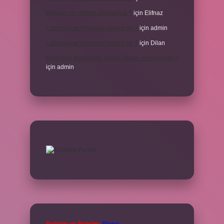
Meyane ne demek Osmanlıca ?
için
Elifnaz
Laboratuvar Pırlantası kararır mı ?
için
admin
Laboratuvar Pırlantası kararır mı ?
için
Dilan
Konuşma esnasında beden dilinin önemi nedir ?
için
admin