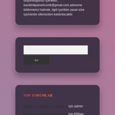
düşündüğünüz içerikleri,
backlinkpanelicomtr@gmail.com
adresine
bildirmeniz halinde, ilgili içerikler yasal süre
içerisinde sitemizden kaldırılacaktır.
Arama
SON YORUMLAR
Meyane ne demek Osmanlıca ?
için
admin
Meyane ne demek Osmanlıca ?
için
Elifnaz