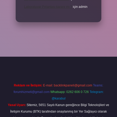
Laboratuvar Pırlantası kararır mı ?
için
admin
la.casino/
Reklam ve İletişim:
E-mail:
backlinkpaneli@gmail.com
Teams:
forumhizmeti@gmail.com
Whatsapp: 0262 606 0 726
Telegram:
@karabul
Yasal Uyarı:
Sitemiz, 5651 Sayılı Kanun gereğince Bilgi Teknolojileri ve
İletişim Kurumu (BTK) tarafından onaylanmış bir Yer Sağlayıcı olarak