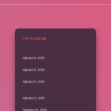
SIDEBAR
SON YAZILAR
Turkcell’de 2025 yılında hat üstüne alma ücreti
ne kadar ?
Ağustos 8, 2026
Burs hangi tarihte kesilir ?
Ağustos 6, 2026
Avcı böreği fırında pişer mi ?
Ağustos 5, 2026
6 aylık bir bebeğe balkabağı çorbası nasıl yapılır
?
Ağustos 3, 2026
Sen Ağlama İstanbul’daki şarkıyı kim söylüyor ?
Temmuz 31, 2026