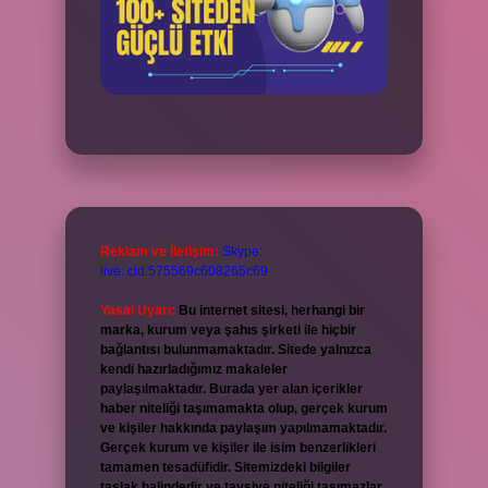
Reklam ve İletişim:
Skype:
live:.cid.575569c608265c69
Yasal Uyarı:
Bu internet sitesi, herhangi bir
marka, kurum veya şahıs şirketi ile hiçbir
bağlantısı bulunmamaktadır. Sitede yalnızca
kendi hazırladığımız makaleler
paylaşılmaktadır. Burada yer alan içerikler
haber niteliği taşımamakta olup, gerçek kurum
ve kişiler hakkında paylaşım yapılmamaktadır.
Gerçek kurum ve kişiler ile isim benzerlikleri
tamamen tesadüfidir. Sitemizdeki bilgiler
taslak halindedir ve tavsiye niteliği taşımazlar.