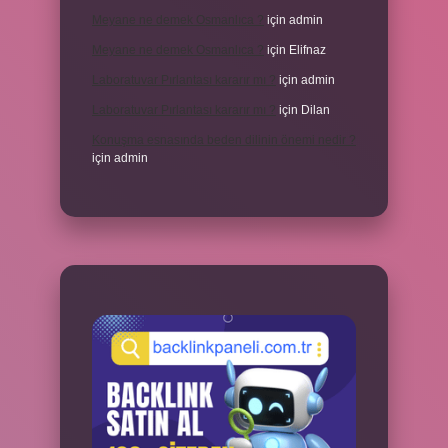
Meyane ne demek Osmanlıca ?
için
admin
Meyane ne demek Osmanlıca ?
için
Elifnaz
Laboratuvar Pırlantası kararır mı ?
için
admin
Laboratuvar Pırlantası kararır mı ?
için
Dilan
Konuşma esnasında beden dilinin önemi nedir ?
için
admin