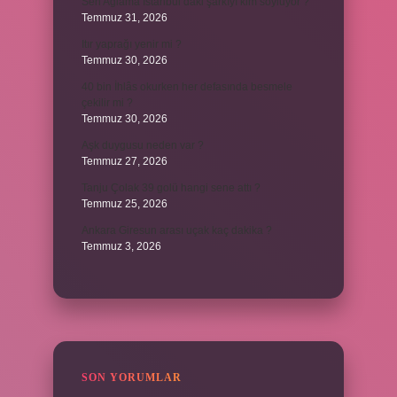
Sen Ağlama İstanbul’daki şarkıyı kim söylüyor ?
Temmuz 31, 2026
Itır yaprağı yenir mi ?
Temmuz 30, 2026
40 bin İhlâs okurken her defasında besmele
çekilir mi ?
Temmuz 30, 2026
Aşk duygusu neden var ?
Temmuz 27, 2026
Tanju Çolak 39 golü hangi sene attı ?
Temmuz 25, 2026
Ankara Giresun arası uçak kaç dakika ?
Temmuz 3, 2026
SON YORUMLAR