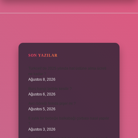
SIDEBAR
SON YAZILAR
Turkcell’de 2025 yılında hat üstüne alma ücreti
ne kadar ?
Ağustos 8, 2026
Burs hangi tarihte kesilir ?
Ağustos 6, 2026
Avcı böreği fırında pişer mi ?
Ağustos 5, 2026
6 aylık bir bebeğe balkabağı çorbası nasıl yapılır
?
Ağustos 3, 2026