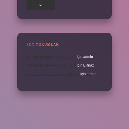
SON YORUMLAR
Meyane ne demek Osmanlıca ?
için
admin
Meyane ne demek Osmanlıca ?
için
Elifnaz
Laboratuvar Pırlantası kararır mı ?
için
admin