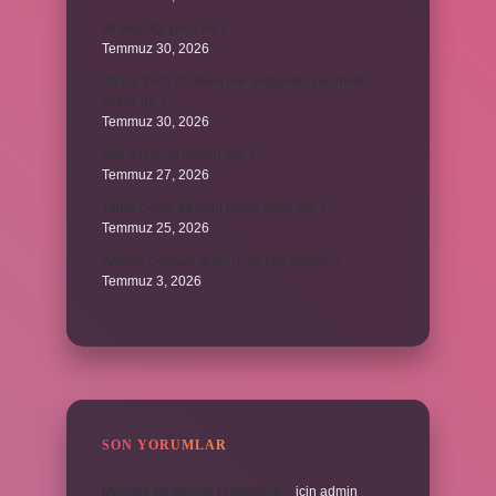
Itır yaprağı yenir mi ?
Temmuz 30, 2026
40 bin İhlâs okurken her defasında besmele
çekilir mi ?
Temmuz 30, 2026
Aşk duygusu neden var ?
Temmuz 27, 2026
Tanju Çolak 39 golü hangi sene attı ?
Temmuz 25, 2026
Ankara Giresun arası uçak kaç dakika ?
Temmuz 3, 2026
SON YORUMLAR
Meyane ne demek Osmanlıca ?
için
admin