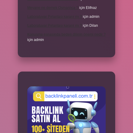
Meyane ne demek Osmanlıca ?
için
Elifnaz
Laboratuvar Pırlantası kararır mı ?
için
admin
Laboratuvar Pırlantası kararır mı ?
için
Dilan
Konuşma esnasında beden dilinin önemi nedir ?
için
admin