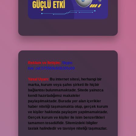
Reklam ve İletişim:
Skype:
live:.cid.575569c608265c69
Yasal Uyarı:
Bu internet sitesi, herhangi bir
marka, kurum veya şahıs şirketi ile hiçbir
bağlantısı bulunmamaktadır. Sitede yalnızca
kendi hazırladığımız makaleler
paylaşılmaktadır. Burada yer alan içerikler
haber niteliği taşımamakta olup, gerçek kurum
ve kişiler hakkında paylaşım yapılmamaktadır.
Gerçek kurum ve kişiler ile isim benzerlikleri
tamamen tesadüfidir. Sitemizdeki bilgiler
taslak halindedir ve tavsiye niteliği taşımazlar.