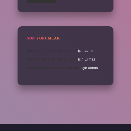
SON YORUMLAR
Meyane ne demek Osmanlıca ?
için
admin
Meyane ne demek Osmanlıca ?
için
Elifnaz
Laboratuvar Pırlantası kararır mı ?
için
admin
.casino/