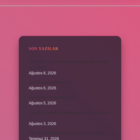
SIDEBAR
SON YAZILAR
Turkcell’de 2025 yılında hat üstüne alma ücreti
ne kadar ?
Ağustos 8, 2026
Burs hangi tarihte kesilir ?
Ağustos 6, 2026
Avcı böreği fırında pişer mi ?
Ağustos 5, 2026
6 aylık bir bebeğe balkabağı çorbası nasıl yapılır
?
Ağustos 3, 2026
Sen Ağlama İstanbul’daki şarkıyı kim söylüyor ?
Temmuz 31, 2026