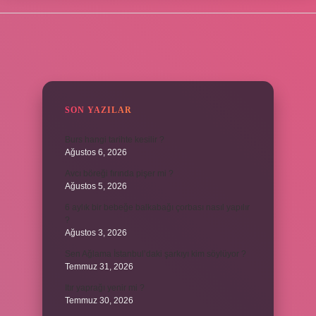
SIDEBAR
SON YAZILAR
Burs hangi tarihte kesilir ?
Ağustos 6, 2026
Avcı böreği fırında pişer mi ?
Ağustos 5, 2026
6 aylık bir bebeğe balkabağı çorbası nasıl yapılır
?
Ağustos 3, 2026
Sen Ağlama İstanbul’daki şarkıyı kim söylüyor ?
Temmuz 31, 2026
Itır yaprağı yenir mi ?
Temmuz 30, 2026