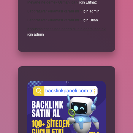
Meyane ne demek Osmanlıca ?
için
Elifnaz
Laboratuvar Pırlantası kararır mı ?
için
admin
Laboratuvar Pırlantası kararır mı ?
için
Dilan
Konuşma esnasında beden dilinin önemi nedir ?
için
admin