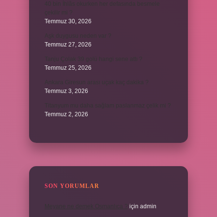
40 bin İhlâs okurken her defasında besmele
çekilir mi ?
Temmuz 30, 2026
Aşk duygusu neden var ?
Temmuz 27, 2026
Tanju Çolak 39 golü hangi sene attı ?
Temmuz 25, 2026
Ankara Giresun arası uçak kaç dakika ?
Temmuz 3, 2026
Titanyum mu daha sağlam paslanmaz çelik mi ?
Temmuz 2, 2026
SON YORUMLAR
Meyane ne demek Osmanlıca ?
için
admin