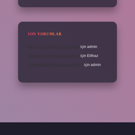
SON YORUMLAR
Meyane ne demek Osmanlıca ?
için
admin
Meyane ne demek Osmanlıca ?
için
Elifnaz
Laboratuvar Pırlantası kararır mı ?
için
admin
abella.casino/