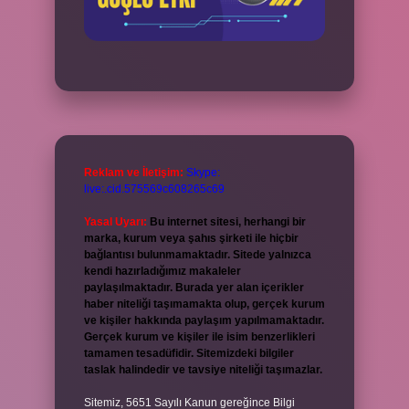
Reklam ve İletişim:
Skype:
live:.cid.575569c608265c69
Yasal Uyarı:
Bu internet sitesi, herhangi bir
marka, kurum veya şahıs şirketi ile hiçbir
bağlantısı bulunmamaktadır. Sitede yalnızca
kendi hazırladığımız makaleler
paylaşılmaktadır. Burada yer alan içerikler
haber niteliği taşımamakta olup, gerçek kurum
ve kişiler hakkında paylaşım yapılmamaktadır.
Gerçek kurum ve kişiler ile isim benzerlikleri
tamamen tesadüfidir. Sitemizdeki bilgiler
taslak halindedir ve tavsiye niteliği taşımazlar.
Sitemiz, 5651 Sayılı Kanun gereğince Bilgi