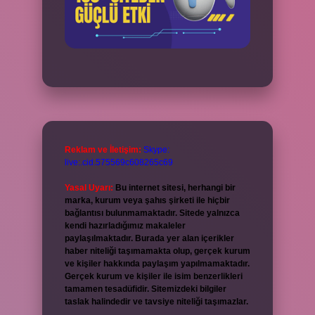
Reklam ve İletişim:
Skype:
live:.cid.575569c608265c69
Yasal Uyarı:
Bu internet sitesi, herhangi bir
marka, kurum veya şahıs şirketi ile hiçbir
bağlantısı bulunmamaktadır. Sitede yalnızca
kendi hazırladığımız makaleler
paylaşılmaktadır. Burada yer alan içerikler
haber niteliği taşımamakta olup, gerçek kurum
ve kişiler hakkında paylaşım yapılmamaktadır.
Gerçek kurum ve kişiler ile isim benzerlikleri
tamamen tesadüfidir. Sitemizdeki bilgiler
taslak halindedir ve tavsiye niteliği taşımazlar.