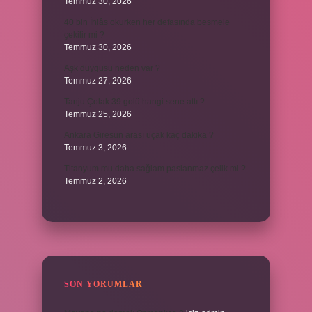
Temmuz 30, 2026
40 bin İhlâs okurken her defasında besmele
çekilir mi ?
Temmuz 30, 2026
Aşk duygusu neden var ?
Temmuz 27, 2026
Tanju Çolak 39 golü hangi sene attı ?
Temmuz 25, 2026
Ankara Giresun arası uçak kaç dakika ?
Temmuz 3, 2026
Titanyum mu daha sağlam paslanmaz çelik mi ?
Temmuz 2, 2026
SON YORUMLAR