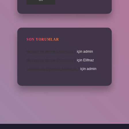
SON YORUMLAR
Meyane ne demek Osmanlıca ?
için
admin
Meyane ne demek Osmanlıca ?
için
Elifnaz
Laboratuvar Pırlantası kararır mı ?
için
admin
a.casino/