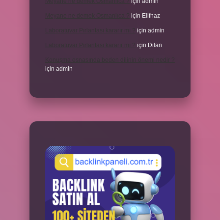
Meyane ne demek Osmanlıca ?
için
admin
Meyane ne demek Osmanlıca ?
için
Elifnaz
Laboratuvar Pırlantası kararır mı ?
için
admin
Laboratuvar Pırlantası kararır mı ?
için
Dilan
Konuşma esnasında beden dilinin önemi nedir ?
için
admin