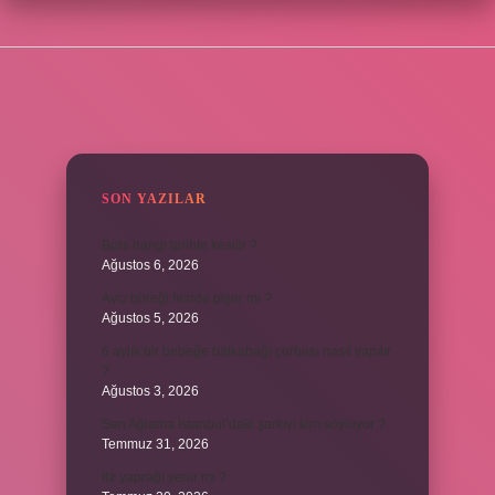
SIDEBAR
SON YAZILAR
Burs hangi tarihte kesilir ?
Ağustos 6, 2026
Avcı böreği fırında pişer mi ?
Ağustos 5, 2026
6 aylık bir bebeğe balkabağı çorbası nasıl yapılır
?
Ağustos 3, 2026
Sen Ağlama İstanbul’daki şarkıyı kim söylüyor ?
Temmuz 31, 2026
Itır yaprağı yenir mi ?