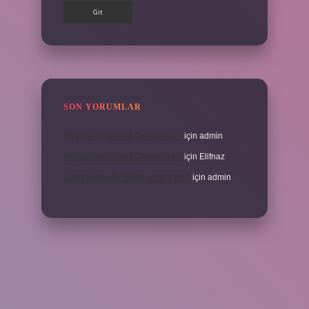
SON YORUMLAR
Meyane ne demek Osmanlıca ?
için
admin
Meyane ne demek Osmanlıca ?
için
Elifnaz
Laboratuvar Pırlantası kararır mı ?
için
admin