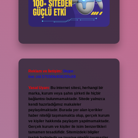
Reklam ve İletişim:
Skype:
live:.cid.575569c608265c69
Yasal Uyarı:
Bu internet sitesi, herhangi bir
marka, kurum veya şahıs şirketi ile hiçbir
bağlantısı bulunmamaktadır. Sitede yalnızca
kendi hazırladığımız makaleler
paylaşılmaktadır. Burada yer alan içerikler
haber niteliği taşımamakta olup, gerçek kurum
ve kişiler hakkında paylaşım yapılmamaktadır.
Gerçek kurum ve kişiler ile isim benzerlikleri
tamamen tesadüfidir. Sitemizdeki bilgiler
taslak halindedir ve tavsiye niteliği taşımazlar.