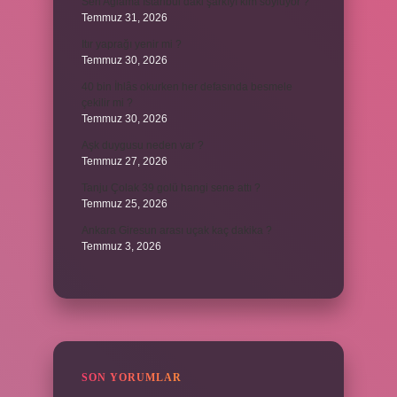
Sen Ağlama İstanbul’daki şarkıyı kim söylüyor ?
Temmuz 31, 2026
Itır yaprağı yenir mi ?
Temmuz 30, 2026
40 bin İhlâs okurken her defasında besmele
çekilir mi ?
Temmuz 30, 2026
Aşk duygusu neden var ?
Temmuz 27, 2026
Tanju Çolak 39 golü hangi sene attı ?
Temmuz 25, 2026
Ankara Giresun arası uçak kaç dakika ?
Temmuz 3, 2026
SON YORUMLAR