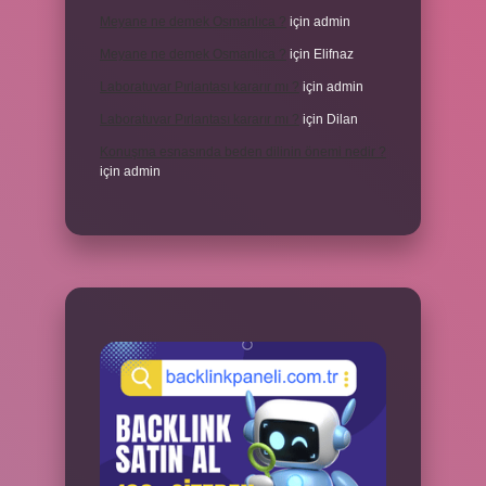
Meyane ne demek Osmanlıca ?
için
admin
Meyane ne demek Osmanlıca ?
için
Elifnaz
Laboratuvar Pırlantası kararır mı ?
için
admin
Laboratuvar Pırlantası kararır mı ?
için
Dilan
Konuşma esnasında beden dilinin önemi nedir ?
için
admin