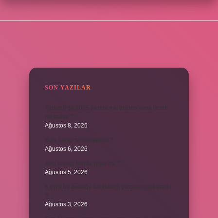
SIDEBAR
SON YAZILAR
Turkcell’de 2025 yılında hat üstüne alma ücreti
ne kadar ?
Ağustos 8, 2026
Burs hangi tarihte kesilir ?
Ağustos 6, 2026
Avcı böreği fırında pişer mi ?
Ağustos 5, 2026
6 aylık bir bebeğe balkabağı çorbası nasıl yapılır
?
Ağustos 3, 2026