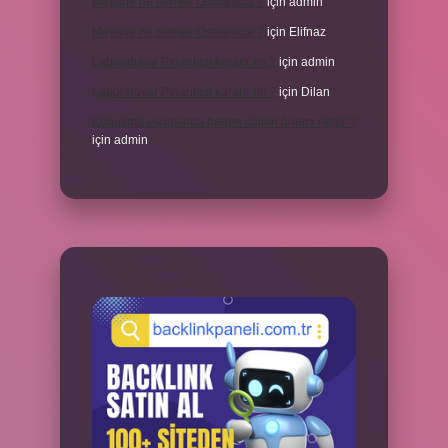
Meyane ne demek Osmanlıca ?
için
admin
Meyane ne demek Osmanlıca ?
için
Elifnaz
Laboratuvar Pırlantası kararır mı ?
için
admin
Laboratuvar Pırlantası kararır mı ?
için
Dilan
Konuşma esnasında beden dilinin önemi nedir ?
için
admin