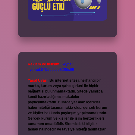
Reklam ve İletişim:
Skype:
live:.cid.575569c608265c69
Yasal Uyarı:
Bu internet sitesi, herhangi bir
marka, kurum veya şahıs şirketi ile hiçbir
bağlantısı bulunmamaktadır. Sitede yalnızca
kendi hazırladığımız makaleler
paylaşılmaktadır. Burada yer alan içerikler
haber niteliği taşımamakta olup, gerçek kurum
ve kişiler hakkında paylaşım yapılmamaktadır.
Gerçek kurum ve kişiler ile isim benzerlikleri
tamamen tesadüfidir. Sitemizdeki bilgiler
taslak halindedir ve tavsiye niteliği taşımazlar.