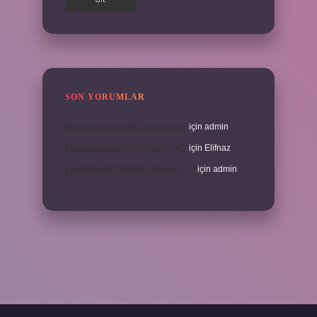
SON YORUMLAR
Meyane ne demek Osmanlıca ?
için
admin
Meyane ne demek Osmanlıca ?
için
Elifnaz
Laboratuvar Pırlantası kararır mı ?
için
admin
.casino/