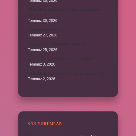
Temmuz 30, 2026
40 bin İhlâs okurken her defasında besmele
çekilir mi ?
Temmuz 30, 2026
Aşk duygusu neden var ?
Temmuz 27, 2026
Tanju Çolak 39 golü hangi sene attı ?
Temmuz 25, 2026
Ankara Giresun arası uçak kaç dakika ?
Temmuz 3, 2026
Titanyum mu daha sağlam paslanmaz çelik mi ?
Temmuz 2, 2026
SON YORUMLAR