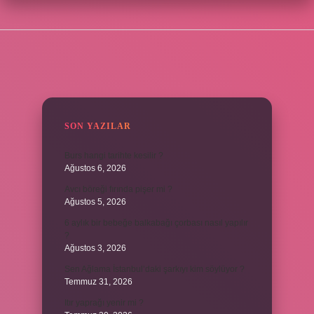
SIDEBAR
SON YAZILAR
Burs hangi tarihte kesilir ?
Ağustos 6, 2026
Avcı böreği fırında pişer mi ?
Ağustos 5, 2026
6 aylık bir bebeğe balkabağı çorbası nasıl yapılır
?
Ağustos 3, 2026
Sen Ağlama İstanbul’daki şarkıyı kim söylüyor ?
Temmuz 31, 2026
Itır yaprağı yenir mi ?