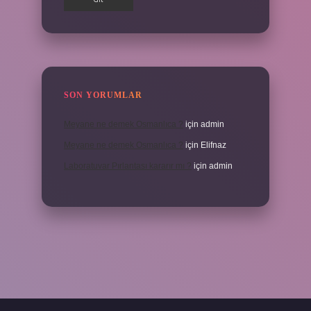
SON YORUMLAR
Meyane ne demek Osmanlıca ?
için
admin
Meyane ne demek Osmanlıca ?
için
Elifnaz
Laboratuvar Pırlantası kararır mı ?
için
admin
bella.casino/