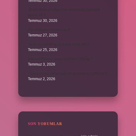
Temmuz 30, 2026
40 bin İhlâs okurken her defasında besmele
çekilir mi ?
Temmuz 30, 2026
Aşk duygusu neden var ?
Temmuz 27, 2026
Tanju Çolak 39 golü hangi sene attı ?
Temmuz 25, 2026
Ankara Giresun arası uçak kaç dakika ?
Temmuz 3, 2026
Titanyum mu daha sağlam paslanmaz çelik mi ?
Temmuz 2, 2026
SON YORUMLAR