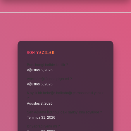
SIDEBAR
SON YAZILAR
Burs hangi tarihte kesilir ?
Ağustos 6, 2026
Avcı böreği fırında pişer mi ?
Ağustos 5, 2026
6 aylık bir bebeğe balkabağı çorbası nasıl yapılır
?
Ağustos 3, 2026
Sen Ağlama İstanbul’daki şarkıyı kim söylüyor ?
Temmuz 31, 2026
Itır yaprağı yenir mi ?