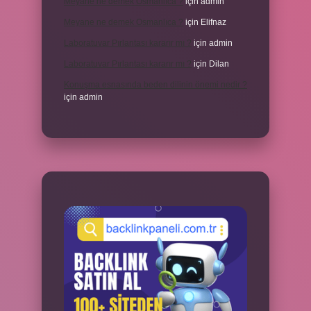
Meyane ne demek Osmanlıca ?
için
admin
Meyane ne demek Osmanlıca ?
için
Elifnaz
Laboratuvar Pırlantası kararır mı ?
için
admin
Laboratuvar Pırlantası kararır mı ?
için
Dilan
Konuşma esnasında beden dilinin önemi nedir ?
için
admin