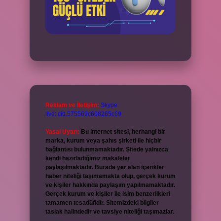
Reklam ve İletişim:
Skype:
live:.cid.575569c608265c69
Yasal Uyarı:
Bu internet sitesi, herhangi bir
marka, kurum veya şahıs şirketi ile hiçbir
bağlantısı bulunmamaktadır. Sitede yalnızca
kendi hazırladığımız makaleler
paylaşılmaktadır. Burada yer alan içerikler
haber niteliği taşımamakta olup, gerçek kurum
ve kişiler hakkında paylaşım yapılmamaktadır.
Gerçek kurum ve kişiler ile isim benzerlikleri
tamamen tesadüfidir. Sitemizdeki bilgiler
taslak halindedir ve tavsiye niteliği taşımazlar.